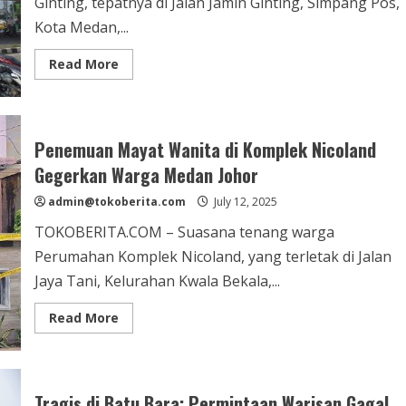
Ginting, tepatnya di Jalan Jamin Ginting, Simpang Pos,
Kota Medan,...
Read
Read More
more
about
Aksi
Tragis
di
Fly
Penemuan Mayat Wanita di Komplek Nicoland
Over
Jamin
Gegerkan Warga Medan Johor
Ginting
Gegerkan
admin@tokoberita.com
Warga
July 12, 2025
Medan
TOKOBERITA.COM – Suasana tenang warga
Perumahan Komplek Nicoland, yang terletak di Jalan
Jaya Tani, Kelurahan Kwala Bekala,...
Read
Read More
more
about
Penemuan
Mayat
Wanita
di
Tragis di Batu Bara: Permintaan Warisan Gagal,
Komplek