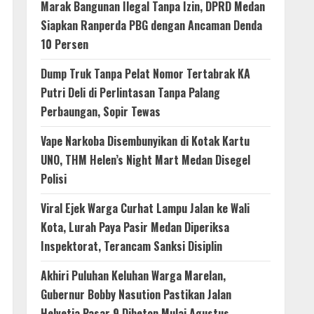
Marak Bangunan Ilegal Tanpa Izin, DPRD Medan
Siapkan Ranperda PBG dengan Ancaman Denda
10 Persen
Dump Truk Tanpa Pelat Nomor Tertabrak KA
Putri Deli di Perlintasan Tanpa Palang
Perbaungan, Sopir Tewas
Vape Narkoba Disembunyikan di Kotak Kartu
UNO, THM Helen’s Night Mart Medan Disegel
Polisi
Viral Ejek Warga Curhat Lampu Jalan ke Wali
Kota, Lurah Paya Pasir Medan Diperiksa
Inspektorat, Terancam Sanksi Disiplin
Akhiri Puluhan Keluhan Warga Marelan,
Gubernur Bobby Nasution Pastikan Jalan
Helvetia Pasar 9 Dibeton Mulai Agustus