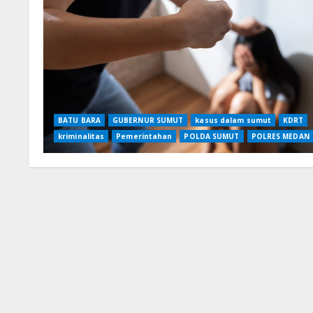
BATU BARA
GUBERNUR SUMUT
kasus dalam sumut
KDRT
kriminalitas
Pemerintahan
POLDA SUMUT
POLRES MEDAN