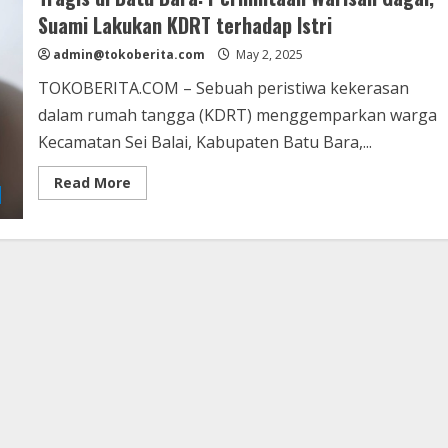
Nicoland
Suami Lakukan KDRT terhadap Istri
Gegerkan
Warga
admin@tokoberita.com
Medan
May 2, 2025
Johor
TOKOBERITA.COM – Sebuah peristiwa kekerasan
dalam rumah tangga (KDRT) menggemparkan warga
Kecamatan Sei Balai, Kabupaten Batu Bara,...
Read
Read More
more
about
Tragis
di
Batu
Bara:
Permintaan
Warisan
Gagal,
Suami
Lakukan
KDRT
terhadap
Istri