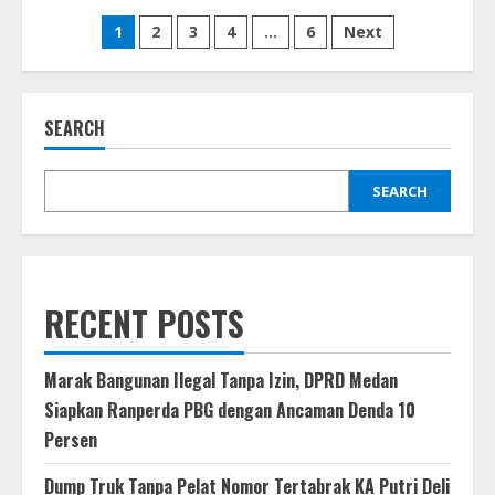
Empat
Posts
Karung
1
2
3
4
…
6
Next
Ganja
Diamankan,
pagination
Polisi
Tangkap
Pria
Asal
SEARCH
Aceh
Tengah
di
Nagan
SEARCH
Raya
RECENT POSTS
Marak Bangunan Ilegal Tanpa Izin, DPRD Medan
Siapkan Ranperda PBG dengan Ancaman Denda 10
Persen
Dump Truk Tanpa Pelat Nomor Tertabrak KA Putri Deli