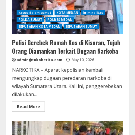
kasus dalam sumut
KOTA MEDAN
kriminalitas
POLDA SUMUT
POLRES MEDAN
SEPUTARAN KOTA MEDAN
SEPUTARAN SUMUT
Polisi Gerebek Rumah Kos di Kisaran, Tujuh
Orang Diamankan Terkait Dugaan Narkoba
admin@tokoberita.com
May 10, 2026
NARKOTIKA – Aparat kepolisian kembali
mengungkap dugaan peredaran narkoba di
wilayah Sumatera Utara. Kali ini, penggerebekan
dilakukan...
Read
Read More
more
about
Polisi
Gerebek
Rumah
Kos