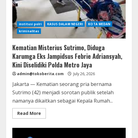
institusi polri
KASUS DALAM NEGERI
KOTA MEDAN
kriminalitas
Kematian Misterius Sutrimo, Diduga
Karumga Eks Jampidsus Febrie Adriansyah,
Kini Diselidiki Polda Metro Jaya
admin@tokoberita.com
July 26, 2026
Jakarta — Kematian seorang pria bernama
Sutrimo (42) menjadi sorotan publik setelah
namanya dikaitkan sebagai Kepala Rumah...
Read
Read More
more
about
Kematian
Misterius
Sutrimo,