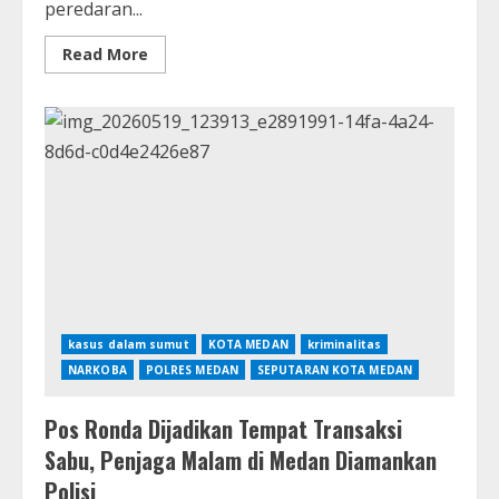
peredaran...
Read
Read More
more
about
Gubernur
Sumut
Tingkatkan
Pengawasan
Wilayah,
Patroli
Gabungan
Dikerahkan
untuk
Cegah
Peredaran
Narkoba
kasus dalam sumut
KOTA MEDAN
kriminalitas
NARKOBA
POLRES MEDAN
SEPUTARAN KOTA MEDAN
Pos Ronda Dijadikan Tempat Transaksi
Sabu, Penjaga Malam di Medan Diamankan
Polisi