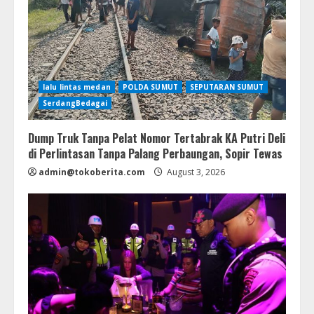
lalu lintas medan
POLDA SUMUT
SEPUTARAN SUMUT
SerdangBedagai
Dump Truk Tanpa Pelat Nomor Tertabrak KA Putri Deli
di Perlintasan Tanpa Palang Perbaungan, Sopir Tewas
admin@tokoberita.com
August 3, 2026