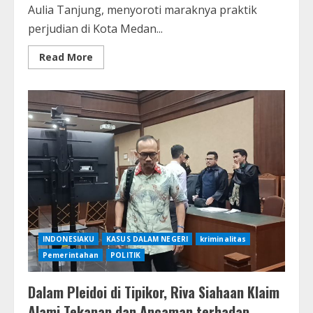
Aulia Tanjung, menyoroti maraknya praktik
perjudian di Kota Medan...
Read
Read More
more
about
KNPI
Medan
Buka
Posko
Aduan,
Soroti
Maraknya
Praktik
Judi
di
Masyarakat
INDONESIAKU
KASUS DALAM NEGERI
kriminalitas
Pemerintahan
POLITIK
Dalam Pleidoi di Tipikor, Riva Siahaan Klaim
Alami Tekanan dan Ancaman terhadap