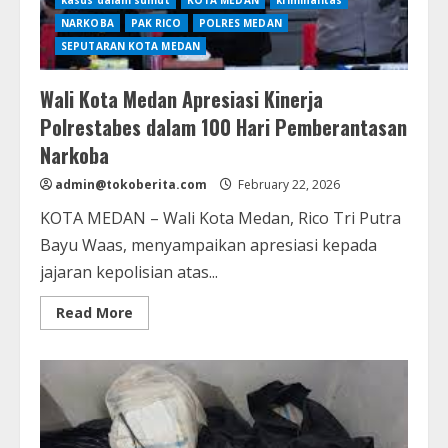
NARKOBA
PAK RICO
POLRES MEDAN
SEPUTARAN KOTA MEDAN
Wali Kota Medan Apresiasi Kinerja
Polrestabes dalam 100 Hari Pemberantasan
Narkoba
admin@tokoberita.com
February 22, 2026
KOTA MEDAN – Wali Kota Medan, Rico Tri Putra
Bayu Waas, menyampaikan apresiasi kepada
jajaran kepolisian atas...
Read
Read More
more
about
Wali
Kota
Medan
Apresiasi
Kinerja
Polrestabes
dalam