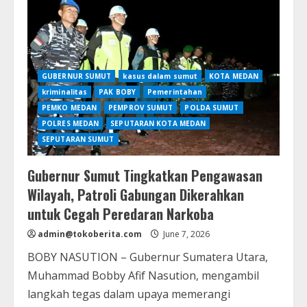
Diduga
Karumga
Eks
Jampidsus
Febrie
Adriansyah,
Kini
Diselidiki
GUBERNUR SUMUT
kasus dalam sumut
KOTA MEDAN
Polda
Metro
kriminalitas
PAK BOBY
Pemerintahan
Jaya
PEMKO MEDAN
PEMPROV SUMUT
POLDA SUMUT
POLRES MEDAN
SEPUTARAN KOTA MEDAN
SEPUTARAN SUMUT
Gubernur Sumut Tingkatkan Pengawasan
Wilayah, Patroli Gabungan Dikerahkan
untuk Cegah Peredaran Narkoba
admin@tokoberita.com
June 7, 2026
BOBY NASUTION – Gubernur Sumatera Utara,
Muhammad Bobby Afif Nasution, mengambil
langkah tegas dalam upaya memerangi