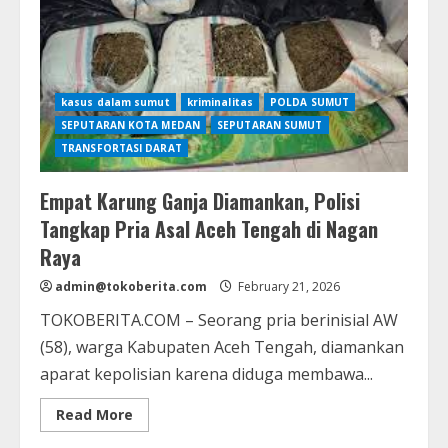
100
Hari
Pemberantasan
Narkoba
kasus dalam sumut
kriminalitas
POLDA SUMUT
SEPUTARAN KOTA MEDAN
SEPUTARAN SUMUT
TRANSFORTASI DARAT
Empat Karung Ganja Diamankan, Polisi
Tangkap Pria Asal Aceh Tengah di Nagan
Raya
admin@tokoberita.com
February 21, 2026
TOKOBERITA.COM – Seorang pria berinisial AW
(58), warga Kabupaten Aceh Tengah, diamankan
aparat kepolisian karena diduga membawa...
Read
Read More
more
about