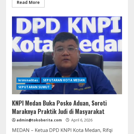
Read
Read More
more
about
Usai
Aksi
Demonstrasi,
Personel
Kepolisian
Bersihkan
Lingkungan
di
Depan
Kantor
Gubernur
Sumut
kriminalitas
SEPUTARAN KOTA MEDAN
SEPUTARAN SUMUT
KNPI Medan Buka Posko Aduan, Soroti
Maraknya Praktik Judi di Masyarakat
admin@tokoberita.com
April 6, 2026
MEDAN – Ketua DPD KNPI Kota Medan, Rifqi