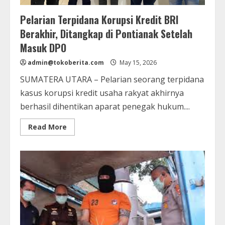
Pelarian Terpidana Korupsi Kredit BRI
Berakhir, Ditangkap di Pontianak Setelah
Masuk DPO
admin@tokoberita.com
May 15, 2026
SUMATERA UTARA – Pelarian seorang terpidana
kasus korupsi kredit usaha rakyat akhirnya
berhasil dihentikan aparat penegak hukum....
Read
Read More
more
about
Pelarian
Terpidana
Korupsi
Kredit
BRI
Berakhir,
Ditangkap
di
Pontianak
Setelah
Masuk
DPO