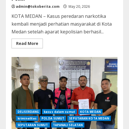
admin@tokoberita.com
May 20, 2026
KOTA MEDAN – Kasus peredaran narkotika
kembali menjadi perhatian masyarakat di Kota
Medan setelah aparat kepolisian berhasil...
Read
Read More
more
about
Pos
Ronda
Dijadikan
Tempat
Transaksi
Sabu,
Penjaga
Malam
di
Medan
Diamankan
Polisi
DELISERDANG
kasus dalam sumut
KOTA MEDAN
kriminalitas
POLDA SUMUT
SEPUTARAN KOTA MEDAN
SEPUTARAN SUMUT
TAPANALI SELATAN