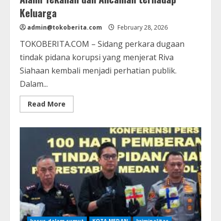
Keluarga
admin@tokoberita.com
February 28, 2026
TOKOBERITA.COM – Sidang perkara dugaan
tindak pidana korupsi yang menjerat Riva
Siahaan kembali menjadi perhatian publik.
Dalam...
Read
Read More
more
about
Dalam
Pleidoi
di
Tipikor,
Riva
Siahaan
Klaim
Alami
Tekanan
dan
Ancaman
terhadap
Keluarga
kasus dalam sumut
KOTA MEDAN
kriminalitas