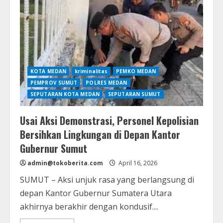
di
Kisaran,
Tujuh
Orang
Diamankan
Terkait
Dugaan
Narkoba
KOTA MEDAN
kriminalitas
PEMKO MEDAN
PEMPROV SUMUT
POLRES MEDAN
SEPUTARAN KOTA MEDAN
SEPUTARAN SUMUT
Usai Aksi Demonstrasi, Personel Kepolisian
Bersihkan Lingkungan di Depan Kantor
Gubernur Sumut
admin@tokoberita.com
April 16, 2026
SUMUT – Aksi unjuk rasa yang berlangsung di
depan Kantor Gubernur Sumatera Utara
akhirnya berakhir dengan kondusif....