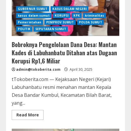
Sementara
GUBERNUR SUMUT
KASUS DALAM NEGERI
kasus dalam sumut
KORUPSI
KPK
kriminalitas
Pemerintahan
PEMPROV SUMUT
POLDA SUMUT
POLITIK
SEPUTARAN SUMUT
Bobroknya Pengelolaan Dana Desa: Mantan
Kades di Labuhanbatu Ditahan atas Dugaan
Korupsi Rp1,6 Miliar
admin@tokoberita.com
April 30, 2025
tTokoberita.com — Kejaksaan Negeri (Kejari)
Labuhanbatu resmi menahan mantan Kepala
Desa Bandar Kumbul, Kecamatan Bilah Barat,
yang...
Read
Read More
more
about
Bobroknya
Pengelolaan