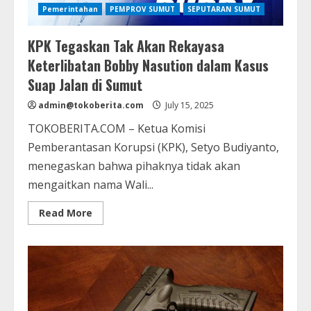
Pemerintahan
PEMPROV SUMUT
SEPUTARAN SUMUT
KPK Tegaskan Tak Akan Rekayasa
Keterlibatan Bobby Nasution dalam Kasus
Suap Jalan di Sumut
admin@tokoberita.com
July 15, 2025
TOKOBERITA.COM – Ketua Komisi
Pemberantasan Korupsi (KPK), Setyo Budiyanto,
menegaskan bahwa pihaknya tidak akan
mengaitkan nama Wali...
Read
Read More
more
about
KPK
Tegaskan
Tak
Akan
Rekayasa
Keterlibatan
Bobby
Nasution