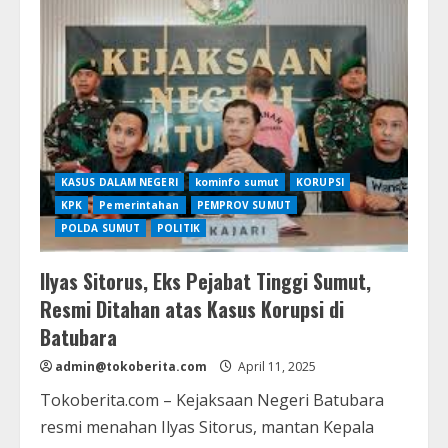
Dana
Desa:
Mantan
Kades
di
Labuhanbatu
Ditahan
atas
Dugaan
Korupsi
Rp1,6
Miliar
KASUS DALAM NEGERI
kominfo sumut
KORUPSI
KPK
Pemerintahan
PEMPROV SUMUT
POLDA SUMUT
POLITIK
Ilyas Sitorus, Eks Pejabat Tinggi Sumut,
Resmi Ditahan atas Kasus Korupsi di
Batubara
admin@tokoberita.com
April 11, 2025
Tokoberita.com – Kejaksaan Negeri Batubara
resmi menahan Ilyas Sitorus, mantan Kepala