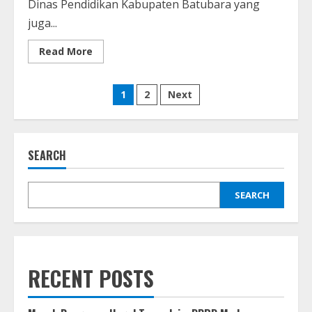
Dinas Pendidikan Kabupaten Batubara yang
juga...
Read
Read More
more
about
Ilyas
Posts
Sitorus,
1
2
Next
Eks
Pejabat
pagination
Tinggi
Sumut,
Resmi
Ditahan
SEARCH
atas
Kasus
Korupsi
di
SEARCH
Batubara
RECENT POSTS