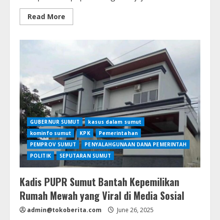
Read
Read More
more
about
Deretan
Papan
Bunga
Penuhi
Medan
Johor,
Dukungan
untuk
Topan
Ginting
Jadi
Sorotan
GUBERNUR SUMUT
kasus dalam sumut
kominfo sumut
KPK
Pemerintahan
PEMPROV SUMUT
PENYALAHGUNAAN DANA PEMERINTAH
POLITIK
SEPUTARAN SUMUT
Kadis PUPR Sumut Bantah Kepemilikan
Rumah Mewah yang Viral di Media Sosial
admin@tokoberita.com
June 26, 2025