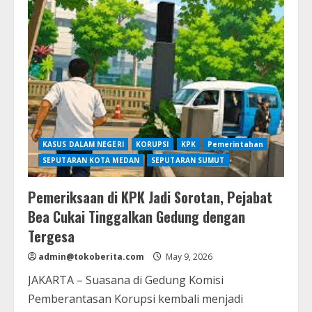
Tahan
Silmy
Karim,
Babak
Baru
Penanganan
Dugaan
Korupsi
di
Lingkungan
Imigrasi
KASUS DALAM NEGERI
KORUPSI
KPK
Pemerintahan
SEPUTARAN KOTA MEDAN
SEPUTARAN SUMUT
Pemeriksaan di KPK Jadi Sorotan, Pejabat
Bea Cukai Tinggalkan Gedung dengan
Tergesa
admin@tokoberita.com
May 9, 2026
JAKARTA – Suasana di Gedung Komisi
Pemberantasan Korupsi kembali menjadi