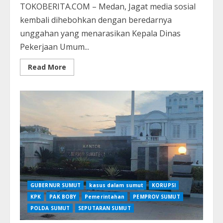
TOKOBERITA.COM – Medan, Jagat media sosial
kembali dihebohkan dengan beredarnya
unggahan yang menarasikan Kepala Dinas
Pekerjaan Umum...
Read
Read More
more
about
Kadis
PUPR
Sumut
Bantah
Kepemilikan
Rumah
Mewah
yang
Viral
di
Media
Sosial
GUBERNUR SUMUT
kasus dalam sumut
KORUPSI
KPK
PAK BOBY
Pemerintahan
PEMPROV SUMUT
POLDA SUMUT
SEPUTARAN SUMUT