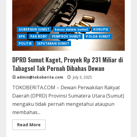
dalam
Kasus
Suap
Jalan
di
Sumut
GUBERNUR SUMUT
kasus dalam sumut
KORUPSI
KPK
PAK BOBY
PEMPROV SUMUT
POLDA SUMUT
POLITIK
SEPUTARAN SUMUT
DPRD Sumut Kaget, Proyek Rp 231 Miliar di
Tabagsel Tak Pernah Dibahas Dewan
admin@tokoberita.com
July 3, 2025
TOKOBERITA.COM – Dewan Perwakilan Rakyat
Daerah (DPRD) Provinsi Sumatera Utara (Sumut)
mengaku tidak pernah mengetahui ataupun
membahas...
Read
Read More
more
about