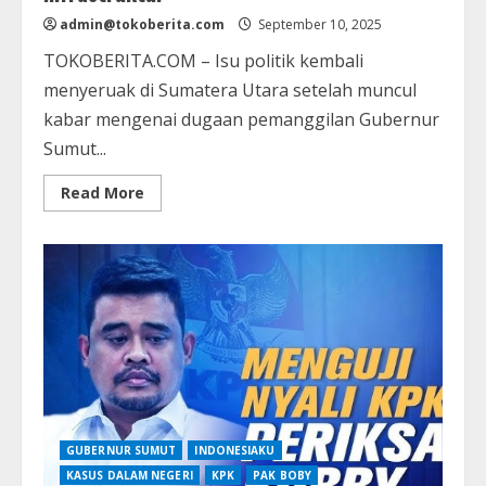
admin@tokoberita.com
September 10, 2025
TOKOBERITA.COM – Isu politik kembali
menyeruak di Sumatera Utara setelah muncul
kabar mengenai dugaan pemanggilan Gubernur
Sumut...
Read
Read More
more
about
Isu
Pemanggilan
Bobby
Nasution
dan
Ketua
DPRD
Sumut
oleh
KPK
Soal
Anggaran
Infrastruktur
GUBERNUR SUMUT
INDONESIAKU
KASUS DALAM NEGERI
KPK
PAK BOBY