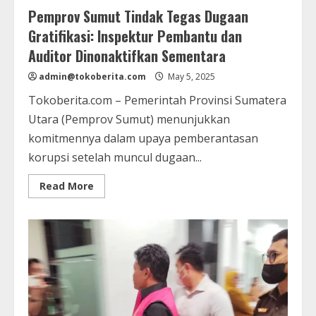
Pemprov Sumut Tindak Tegas Dugaan
Gratifikasi: Inspektur Pembantu dan
Auditor Dinonaktifkan Sementara
admin@tokoberita.com
May 5, 2025
Tokoberita.com – Pemerintah Provinsi Sumatera
Utara (Pemprov Sumut) menunjukkan
komitmennya dalam upaya pemberantasan
korupsi setelah muncul dugaan...
Read
Read More
more
about
Pemprov
Sumut
Tindak
Tegas
Dugaan
Gratifikasi:
Inspektur
Pembantu
dan
Auditor
Dinonaktifkan