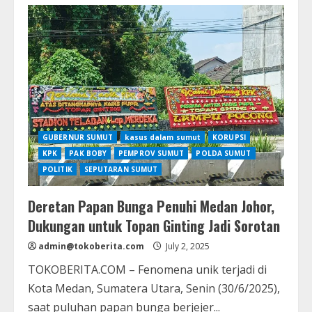
DPRD
Sumut
Kaget,
Proyek
Rp
231
Miliar
di
Tabagsel
Tak
Pernah
Dibahas
Dewan
GUBERNUR SUMUT
kasus dalam sumut
KORUPSI
KPK
PAK BOBY
PEMPROV SUMUT
POLDA SUMUT
POLITIK
SEPUTARAN SUMUT
Deretan Papan Bunga Penuhi Medan Johor,
Dukungan untuk Topan Ginting Jadi Sorotan
admin@tokoberita.com
July 2, 2025
TOKOBERITA.COM – Fenomena unik terjadi di
Kota Medan, Sumatera Utara, Senin (30/6/2025),
saat puluhan papan bunga berjejer...