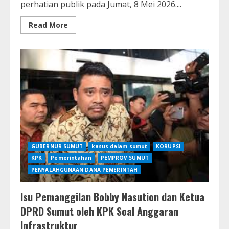
perhatian publik pada Jumat, 8 Mei 2026....
Read
Read More
more
about
Pemeriksaan
di
KPK
Jadi
Sorotan,
Pejabat
Bea
Cukai
Tinggalkan
Gedung
dengan
Tergesa
GUBERNUR SUMUT
kasus dalam sumut
KORUPSI
KPK
Pemerintahan
PEMPROV SUMUT
PENYALAHGUNAAN DANA PEMERINTAH
Isu Pemanggilan Bobby Nasution dan Ketua
DPRD Sumut oleh KPK Soal Anggaran
Infrastruktur