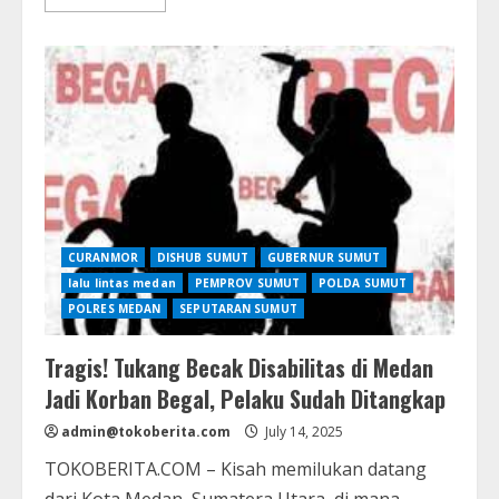
more
about
Akhir
Pelarian
Eko
Tato,
Gembong
Curanmor
yang
Lama
Meresahkan
Kota
Medan
CURANMOR
DISHUB SUMUT
GUBERNUR SUMUT
lalu lintas medan
PEMPROV SUMUT
POLDA SUMUT
POLRES MEDAN
SEPUTARAN SUMUT
Tragis! Tukang Becak Disabilitas di Medan
Jadi Korban Begal, Pelaku Sudah Ditangkap
admin@tokoberita.com
July 14, 2025
TOKOBERITA.COM – Kisah memilukan datang
dari Kota Medan, Sumatera Utara, di mana