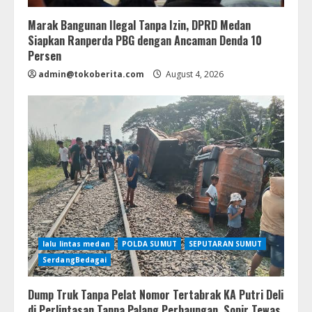
Marak Bangunan Ilegal Tanpa Izin, DPRD Medan
Siapkan Ranperda PBG dengan Ancaman Denda 10
Persen
admin@tokoberita.com
August 4, 2026
lalu lintas medan
POLDA SUMUT
SEPUTARAN SUMUT
SerdangBedagai
Dump Truk Tanpa Pelat Nomor Tertabrak KA Putri Deli
di Perlintasan Tanpa Palang Perbaungan, Sopir Tewas