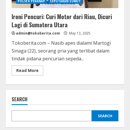
POLSEK PERANAP
SEPUTARAN SUMUT
Ironi Pencuri: Curi Motor dari Riau, Dicuri
Lagi di Sumatera Utara
admin@tokoberita.com
May 13, 2025
Tokoberita.com – Nasib apes dialami Martogi
Sinaga (22), seorang pria yang terlibat dalam
tindak pidana pencurian sepeda...
Read
Read More
more
about
Ironi
Pencuri:
Curi
Motor
SEARCH
dari
Riau,
Dicuri
Lagi
di
SEARCH
Sumatera
Utara