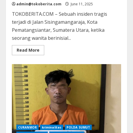
admin@tokoberita.com
June 11, 2025
TOKOBERITA.COM – Sebuah insiden tragis
terjadi di Jalan Sisingamangaraja, Kota
Pematangsiantar, Sumatera Utara, ketika
seorang wanita berinisial...
Read
Read More
more
about
Tragis!
Korban
Jambret
Tewas
dalam
Usaha
Mengejar
Pelaku
di
Pematangsiantar
CURANMOR
kriminalitas
POLDA SUMUT