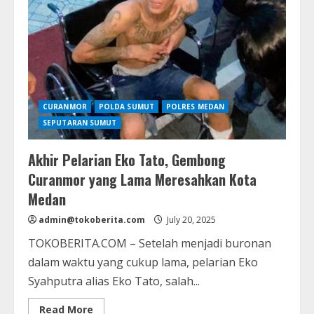
yang
Bersembunyi
di
Pemandian
Air
Panas
CURANMOR
POLDA SUMUT
POLRES MEDAN
SEPUTARAN SUMUT
Akhir Pelarian Eko Tato, Gembong
Curanmor yang Lama Meresahkan Kota
Medan
admin@tokoberita.com
July 20, 2025
TOKOBERITA.COM – Setelah menjadi buronan
dalam waktu yang cukup lama, pelarian Eko
Syahputra alias Eko Tato, salah...
Read
Read More