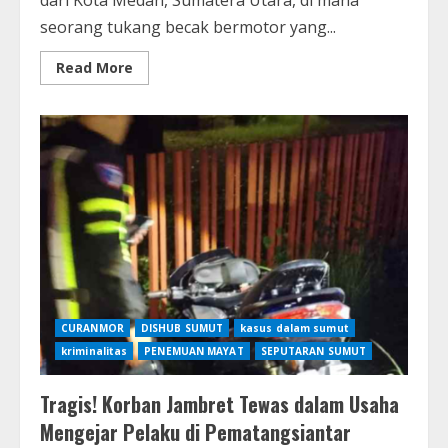
seorang tukang becak bermotor yang...
Read
Read More
more
about
Tragis!
Tukang
Becak
Disabilitas
di
Medan
Jadi
Korban
Begal,
Pelaku
Sudah
Ditangkap
CURANMOR
DISHUB SUMUT
kasus dalam sumut
kriminalitas
PENEMUAN MAYAT
SEPUTARAN SUMUT
Tragis! Korban Jambret Tewas dalam Usaha
Mengejar Pelaku di Pematangsiantar