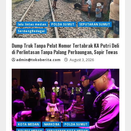
lalu lintas medan
POLDA SUMUT
SEPUTARAN SUMUT
SerdangBedagai
Dump Truk Tanpa Pelat Nomor Tertabrak KA Putri Deli
di Perlintasan Tanpa Palang Perbaungan, Sopir Tewas
admin@tokoberita.com
August 3, 2026
KOTA MEDAN
NARKOBA
POLDA SUMUT
POLRES MEDAN
SEPUTARAN KOTA MEDAN