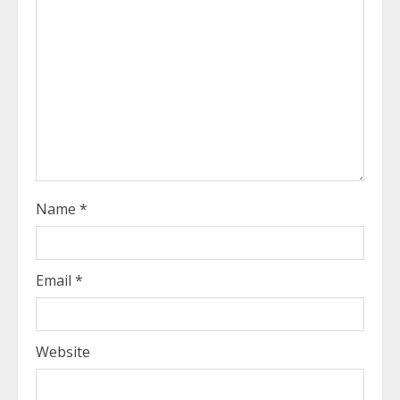
a
d
i
n
g
Name
*
Email
*
Website