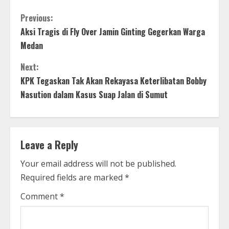
C
Previous:
Aksi Tragis di Fly Over Jamin Ginting Gegerkan Warga
o
Medan
n
Next:
t
KPK Tegaskan Tak Akan Rekayasa Keterlibatan Bobby
Nasution dalam Kasus Suap Jalan di Sumut
i
n
Leave a Reply
u
Your email address will not be published.
e
Required fields are marked
*
R
Comment
*
e