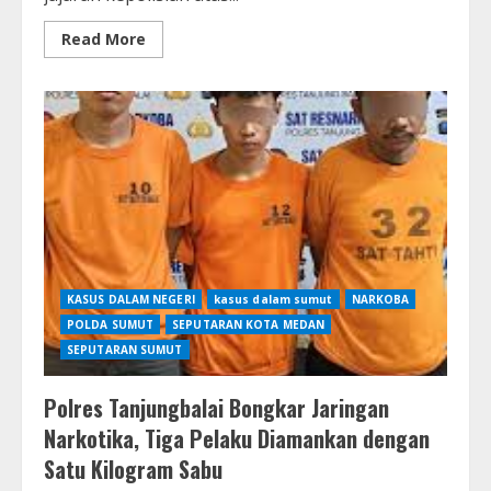
Read
Read More
more
about
Wali
Kota
Medan
Apresiasi
Kinerja
Polrestabes
dalam
100
Hari
Pemberantasan
Narkoba
KASUS DALAM NEGERI
kasus dalam sumut
NARKOBA
POLDA SUMUT
SEPUTARAN KOTA MEDAN
SEPUTARAN SUMUT
Polres Tanjungbalai Bongkar Jaringan
Narkotika, Tiga Pelaku Diamankan dengan
Satu Kilogram Sabu