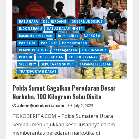
Narkoba
Dibekuk
di
Asahan,
Polisi
BATU BARA
Amankan
DELISERDANG
GUBERNUR SUMUT
Sabu
INDONESIAKU
KASUS DALAM NEGERI
dan
Ekstasi
kasus dalam sumut
kriminalitas
NARKOBA
Senilai
PAK BOBY
PAK RICO
Pemerintahan
Miliaran
Rupiah
PEMPROV SUMUT
perdagangan
POLDA SUMUT
POLITIK
POLRES MEDAN
POLSEK PERANAP
SELEBRITY
SEPUTARAN SUMUT
TAPANALI SELATAN
TRANSFORTASI DARAT
Polda Sumut Gagalkan Peredaran Besar
Narkoba, 100 Kilogram Sabu Disita
admin@tokoberita.com
July 2, 2025
TOKOBERITA.COM – Polda Sumatera Utara
kembali menunjukkan keseriusannya dalam
memberantas peredaran narkotika di