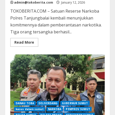
admin@tokoberita.com
January 12, 2026
TOKOBERITA.COM – Satuan Reserse Narkoba
Polres Tanjungbalai kembali menunjukkan
komitmennya dalam pemberantasan narkotika.
Tiga orang tersangka berhasil...
Read
Read More
more
about
Polres
Tanjungbalai
Bongkar
Jaringan
Narkotika,
Tiga
Pelaku
Diamankan
dengan
Satu
Kilogram
Sabu
DANAU TOBA
DELISERDANG
GUBERNUR SUMUT
kasus dalam sumut
NARKOBA
PEMPROV SUMUT
POLDA SUMUT
POLRES MEDAN
SEPUTARAN SUMUT