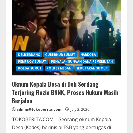
Narkoba
Disembunyikan
di
Kotak
Kartu
UNO,
THM
Helen’s
Night
Mart
Medan
Disegel
Polisi
DELISERDANG
GUBERNUR SUMUT
NARKOBA
PEMPROV SUMUT
PENYALAHGUNAAN DANA PEMERINTAH
POLDA SUMUT
POLRES MEDAN
SEPUTARAN SUMUT
Oknum Kepala Desa di Deli Serdang
Terjaring Razia BNNK, Proses Hukum Masih
Berjalan
admin@tokoberita.com
July 2, 2026
TOKOBERITA.COM – Seorang oknum Kepala
Desa (Kades) berinisial ESB yang bertugas di