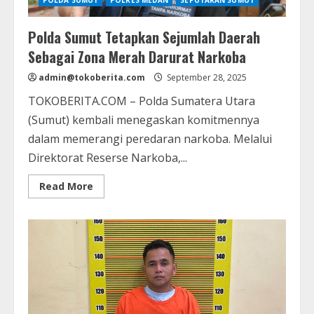
Polda Sumut Tetapkan Sejumlah Daerah
Sebagai Zona Merah Darurat Narkoba
admin@tokoberita.com
September 28, 2025
TOKOBERITA.COM – Polda Sumatera Utara
(Sumut) kembali menegaskan komitmennya
dalam memerangi peredaran narkoba. Melalui
Direktorat Reserse Narkoba,...
Read
Read More
more
about
Polda
Sumut
Tetapkan
Sejumlah
Daerah
Sebagai
Zona
Merah
Darurat
Narkoba