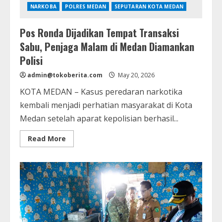
NARKOBA
POLRES MEDAN
SEPUTARAN KOTA MEDAN
Pos Ronda Dijadikan Tempat Transaksi
Sabu, Penjaga Malam di Medan Diamankan
Polisi
admin@tokoberita.com
May 20, 2026
KOTA MEDAN – Kasus peredaran narkotika
kembali menjadi perhatian masyarakat di Kota
Medan setelah aparat kepolisian berhasil...
Read
Read More
more
about
Pos
Ronda
Dijadikan
Tempat
Transaksi
Sabu,
Penjaga
Malam
di
Medan