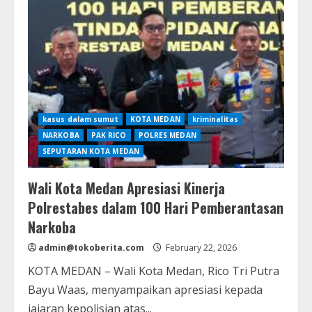
Bersama
Aparat
Gabungan
Lakukan
Penertiban
Kawasan
Rawan
Narkoba
di
Belawan
kasus dalam sumut
KOTA MEDAN
kriminalitas
NARKOBA
PAK RICO
POLRES MEDAN
SEPUTARAN KOTA MEDAN
Wali Kota Medan Apresiasi Kinerja
Polrestabes dalam 100 Hari Pemberantasan
Narkoba
admin@tokoberita.com
February 22, 2026
KOTA MEDAN – Wali Kota Medan, Rico Tri Putra
Bayu Waas, menyampaikan apresiasi kepada
jajaran kepolisian atas...