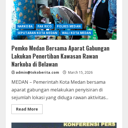
Diamankan
Polisi
NARKOBA
PAK RICO
POLRES MEDAN
SEPUTARAN KOTA MEDAN
WALI KOTA MEDAN
Pemko Medan Bersama Aparat Gabungan
Lakukan Penertiban Kawasan Rawan
Narkoba di Belawan
admin@tokoberita.com
March 15, 2026
MEDAN – Pemerintah Kota Medan bersama
aparat gabungan melakukan penyisiran di
sejumlah lokasi yang diduga rawan aktivitas...
Read
Read More
more
about
Pemko
Medan