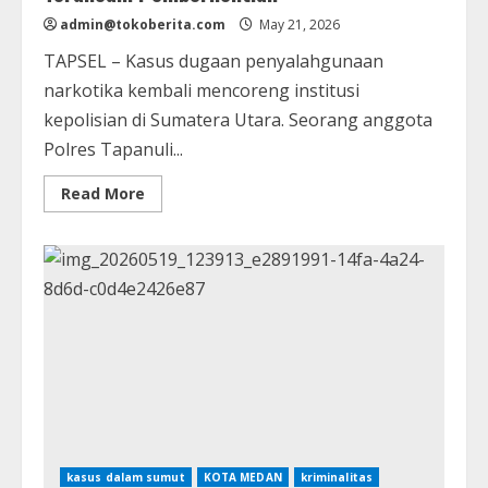
admin@tokoberita.com
May 21, 2026
TAPSEL – Kasus dugaan penyalahgunaan
narkotika kembali mencoreng institusi
kepolisian di Sumatera Utara. Seorang anggota
Polres Tapanuli...
Read
Read More
more
about
Oknum
Polisi
di
Tapanuli
Selatan
Ditangkap,
Ditemukan
204,92
Gram
Sabu
dan
Terancam
Pemberhentian
kasus dalam sumut
KOTA MEDAN
kriminalitas