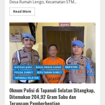
Desa Rumah Lengo, Kecamatan STM...
Read
Read More
more
about
Oknum
Kepala
Desa
di
Deli
Serdang
Terjaring
Razia
BNNK,
Proses
Hukum
Masih
Berjalan
institusi polri
kasus dalam sumut
NARKOBA
POLDA SUMUT
SEPUTARAN SUMUT
TAPANALI SELATAN
Oknum Polisi di Tapanuli Selatan Ditangkap,
Ditemukan 204,92 Gram Sabu dan
Terancam Pemberhentian