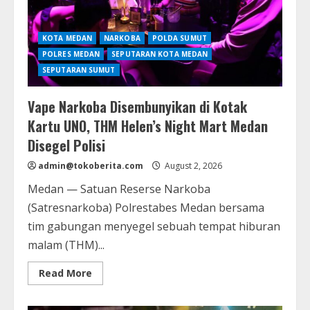
KOTA MEDAN
NARKOBA
POLDA SUMUT
POLRES MEDAN
SEPUTARAN KOTA MEDAN
SEPUTARAN SUMUT
Vape Narkoba Disembunyikan di Kotak
Kartu UNO, THM Helen’s Night Mart Medan
Disegel Polisi
admin@tokoberita.com
August 2, 2026
Medan — Satuan Reserse Narkoba
(Satresnarkoba) Polrestabes Medan bersama
tim gabungan menyegel sebuah tempat hiburan
malam (THM)...
Read
Read More
more
about
Vape