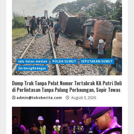
lalu lintas medan
POLDA SUMUT
SEPUTARAN SUMUT
SerdangBedagai
Dump Truk Tanpa Pelat Nomor Tertabrak KA Putri Deli
di Perlintasan Tanpa Palang Perbaungan, Sopir Tewas
admin@tokoberita.com
August 3, 2026