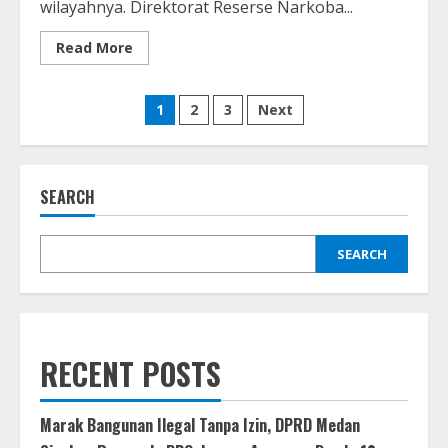
wilayahnya. Direktorat Reserse Narkoba...
Read
Read More
more
about
Polda
Posts
Sumut
1
2
3
Next
Gagalkan
Peredaran
pagination
Besar
Narkoba,
100
Kilogram
SEARCH
Sabu
Disita
SEARCH
RECENT POSTS
Marak Bangunan Ilegal Tanpa Izin, DPRD Medan