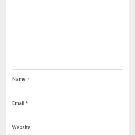
a
d
i
n
g
Name
*
Email
*
Website