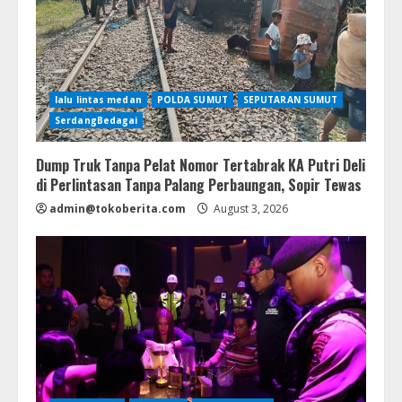
lalu lintas medan
POLDA SUMUT
SEPUTARAN SUMUT
SerdangBedagai
Dump Truk Tanpa Pelat Nomor Tertabrak KA Putri Deli
di Perlintasan Tanpa Palang Perbaungan, Sopir Tewas
admin@tokoberita.com
August 3, 2026