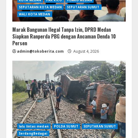
KOTA MEDAN
PAK RICO
PEMKO MEDAN
SEPUTARAN KOTA MEDAN
SEPUTARAN SUMUT
WALI KOTA MEDAN
Marak Bangunan Ilegal Tanpa Izin, DPRD Medan
Siapkan Ranperda PBG dengan Ancaman Denda 10
Persen
admin@tokoberita.com
August 4, 2026
lalu lintas medan
POLDA SUMUT
SEPUTARAN SUMUT
SerdangBedagai