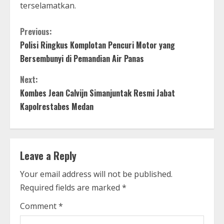
terselamatkan.
C
Previous:
Polisi Ringkus Komplotan Pencuri Motor yang
o
Bersembunyi di Pemandian Air Panas
n
Next:
t
Kombes Jean Calvijn Simanjuntak Resmi Jabat
Kapolrestabes Medan
i
n
Leave a Reply
u
Your email address will not be published.
e
Required fields are marked
*
R
Comment
*
e