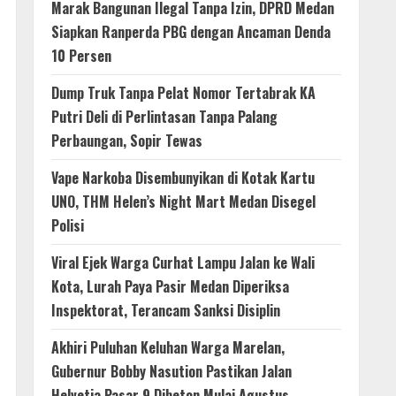
Marak Bangunan Ilegal Tanpa Izin, DPRD Medan
Siapkan Ranperda PBG dengan Ancaman Denda
10 Persen
Dump Truk Tanpa Pelat Nomor Tertabrak KA
Putri Deli di Perlintasan Tanpa Palang
Perbaungan, Sopir Tewas
Vape Narkoba Disembunyikan di Kotak Kartu
UNO, THM Helen’s Night Mart Medan Disegel
Polisi
Viral Ejek Warga Curhat Lampu Jalan ke Wali
Kota, Lurah Paya Pasir Medan Diperiksa
Inspektorat, Terancam Sanksi Disiplin
Akhiri Puluhan Keluhan Warga Marelan,
Gubernur Bobby Nasution Pastikan Jalan
Helvetia Pasar 9 Dibeton Mulai Agustus