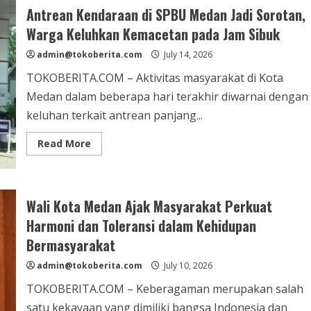
Muda
Antrean Kendaraan di SPBU Medan Jadi Sorotan,
Pelestari
Budaya
Warga Keluhkan Kemacetan pada Jam Sibuk
Lewat
Ajang
admin@tokoberita.com
Putra
July 14, 2026
Putri
Kebudayaan
TOKOBERITA.COM – Aktivitas masyarakat di Kota
2026
Medan dalam beberapa hari terakhir diwarnai dengan
keluhan terkait antrean panjang...
Read
Read More
more
about
Antrean
Kendaraan
di
SPBU
Wali Kota Medan Ajak Masyarakat Perkuat
Medan
Jadi
Harmoni dan Toleransi dalam Kehidupan
Sorotan,
Warga
Bermasyarakat
Keluhkan
Kemacetan
admin@tokoberita.com
July 10, 2026
pada
Jam
TOKOBERITA.COM – Keberagaman merupakan salah
Sibuk
satu kekayaan yang dimiliki bangsa Indonesia dan