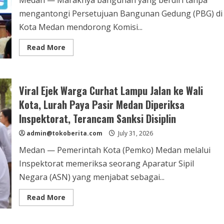
Medan — Maraknya bangunan yang berdiri tanpa
mengantongi Persetujuan Bangunan Gedung (PBG) di
Kota Medan mendorong Komisi...
Read
Read More
more
about
Marak
Bangunan
Ilegal
Viral Ejek Warga Curhat Lampu Jalan ke Wali
Tanpa
Izin,
Kota, Lurah Paya Pasir Medan Diperiksa
DPRD
Medan
Inspektorat, Terancam Sanksi Disiplin
Siapkan
Ranperda
PBG
admin@tokoberita.com
July 31, 2026
dengan
Ancaman
Medan — Pemerintah Kota (Pemko) Medan melalui
Denda
10
Inspektorat memeriksa seorang Aparatur Sipil
Persen
Negara (ASN) yang menjabat sebagai...
Read
Read More
more
about
Viral