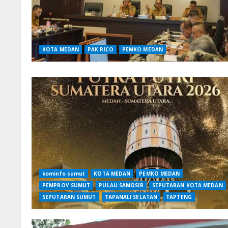
KOTA MEDAN
PAK RICO
PEMKO MEDAN
kominfo sumut
KOTA MEDAN
PEMKO MEDAN
PEMPROV SUMUT
PULAU SAMOSIR
SEPUTARAN KOTA MEDAN
SEPUTARAN SUMUT
TAPANALI SELATAN
TAPTENG