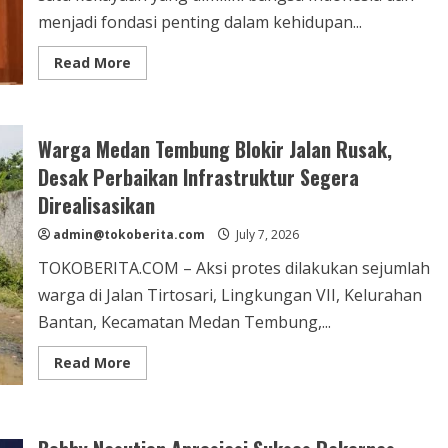
menjadi fondasi penting dalam kehidupan...
Read
Read More
more
about
Wali
Kota
Medan
Warga Medan Tembung Blokir Jalan Rusak,
Ajak
Masyarakat
Desak Perbaikan Infrastruktur Segera
Perkuat
Harmoni
Direalisasikan
dan
Toleransi
dalam
admin@tokoberita.com
July 7, 2026
Kehidupan
Bermasyarakat
TOKOBERITA.COM – Aksi protes dilakukan sejumlah
warga di Jalan Tirtosari, Lingkungan VII, Kelurahan
Bantan, Kecamatan Medan Tembung,...
Read
Read More
more
about
Warga
Medan
Tembung
Blokir