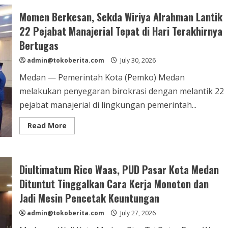
Ejek
Warga
Momen Berkesan, Sekda Wiriya Alrahman Lantik
Curhat
Lampu
22 Pejabat Manajerial Tepat di Hari Terakhirnya
Jalan
ke
Bertugas
Wali
Kota,
Lurah
admin@tokoberita.com
July 30, 2026
Paya
Pasir
Medan — Pemerintah Kota (Pemko) Medan
Medan
Diperiksa
melakukan penyegaran birokrasi dengan melantik 22
Inspektorat,
Terancam
pejabat manajerial di lingkungan pemerintah...
Sanksi
Disiplin
Read
Read More
more
about
Momen
Berkesan,
Sekda
Diultimatum Rico Waas, PUD Pasar Kota Medan
Wiriya
Alrahman
Dituntut Tinggalkan Cara Kerja Monoton dan
Lantik
22
Jadi Mesin Pencetak Keuntungan
Pejabat
Manajerial
Tepat
admin@tokoberita.com
July 27, 2026
di
Hari