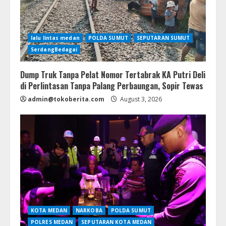
lalu lintas medan
POLDA SUMUT
SEPUTARAN SUMUT
SerdangBedagai
Dump Truk Tanpa Pelat Nomor Tertabrak KA Putri Deli
di Perlintasan Tanpa Palang Perbaungan, Sopir Tewas
admin@tokoberita.com
August 3, 2026
KOTA MEDAN
NARKOBA
POLDA SUMUT
POLRES MEDAN
SEPUTARAN KOTA MEDAN