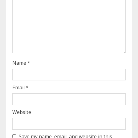
d
i
n
g
Name
*
Email
*
Website
Save my name, email, and website in this