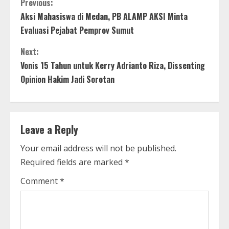
C
Previous:
Aksi Mahasiswa di Medan, PB ALAMP AKSI Minta
o
Evaluasi Pejabat Pemprov Sumut
n
Next:
t
Vonis 15 Tahun untuk Kerry Adrianto Riza, Dissenting
Opinion Hakim Jadi Sorotan
i
n
Leave a Reply
u
Your email address will not be published.
e
Required fields are marked
*
R
Comment
*
e
a