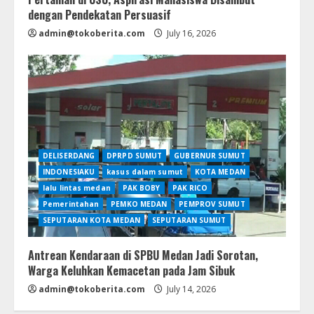
dengan Pendekatan Persuasif
admin@tokoberita.com
July 16, 2026
DELISERDANG
DPRPD SUMUT
GUBERNUR SUMUT
INDONESIAKU
kasus dalam sumut
KOTA MEDAN
lalu lintas medan
PAK BOBY
PAK RICO
Pemerintahan
PEMKO MEDAN
PEMPROV SUMUT
SEPUTARAN KOTA MEDAN
SEPUTARAN SUMUT
Antrean Kendaraan di SPBU Medan Jadi Sorotan,
Warga Keluhkan Kemacetan pada Jam Sibuk
admin@tokoberita.com
July 14, 2026