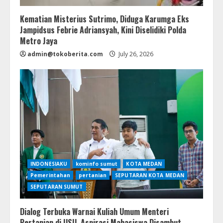
Kematian Misterius Sutrimo, Diduga Karumga Eks
Jampidsus Febrie Adriansyah, Kini Diselidiki Polda
Metro Jaya
admin@tokoberita.com
July 26, 2026
INDONESIAKU
kominfo sumut
KOTA MEDAN
Pemerintahan
pertanian
SEPUTARAN KOTA MEDAN
SEPUTARAN SUMUT
Dialog Terbuka Warnai Kuliah Umum Menteri
Pertanian di USU, Aspirasi Mahasiswa Disambut