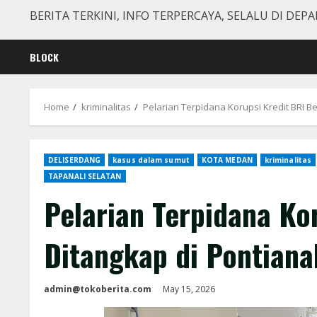
BERITA TERKINI, INFO TERPERCAYA, SELALU DI DEPA
BLOCK
Home
kriminalitas
Pelarian Terpidana Korupsi Kredit BRI B
DELISERDANG
kasus dalam sumut
KOTA MEDAN
kriminalitas
TAPANALI SELATAN
Pelarian Terpidana Ko
Ditangkap di Pontian
admin@tokoberita.com
May 15, 2026