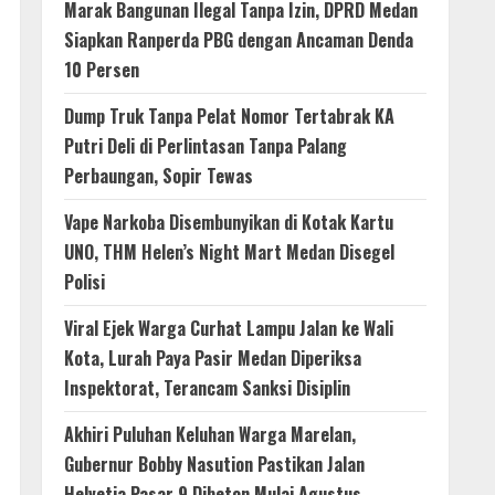
Marak Bangunan Ilegal Tanpa Izin, DPRD Medan
Siapkan Ranperda PBG dengan Ancaman Denda
10 Persen
Dump Truk Tanpa Pelat Nomor Tertabrak KA
Putri Deli di Perlintasan Tanpa Palang
Perbaungan, Sopir Tewas
Vape Narkoba Disembunyikan di Kotak Kartu
UNO, THM Helen’s Night Mart Medan Disegel
Polisi
Viral Ejek Warga Curhat Lampu Jalan ke Wali
Kota, Lurah Paya Pasir Medan Diperiksa
Inspektorat, Terancam Sanksi Disiplin
Akhiri Puluhan Keluhan Warga Marelan,
Gubernur Bobby Nasution Pastikan Jalan
Helvetia Pasar 9 Dibeton Mulai Agustus