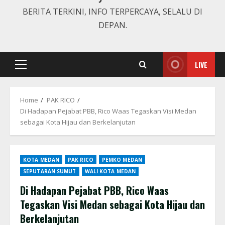
BERITA TERKINI, INFO TERPERCAYA, SELALU DI
DEPAN.
LIVE
Primary
Menu
Home
PAK RICO
Di Hadapan Pejabat PBB, Rico Waas Tegaskan Visi Medan
sebagai Kota Hijau dan Berkelanjutan
KOTA MEDAN
PAK RICO
PEMKO MEDAN
SEPUTARAN SUMUT
WALI KOTA MEDAN
Di Hadapan Pejabat PBB, Rico Waas
Tegaskan Visi Medan sebagai Kota Hijau dan
Berkelanjutan