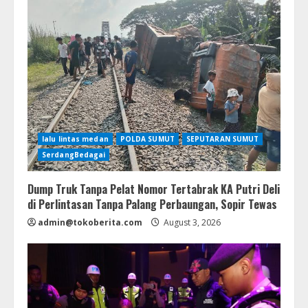
lalu lintas medan
POLDA SUMUT
SEPUTARAN SUMUT
SerdangBedagai
Dump Truk Tanpa Pelat Nomor Tertabrak KA Putri Deli
di Perlintasan Tanpa Palang Perbaungan, Sopir Tewas
admin@tokoberita.com
August 3, 2026