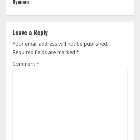
i
Nyaman
n
u
Leave a Reply
e
Your email address will not be published.
R
Required fields are marked
*
e
Comment
*
a
d
i
n
g