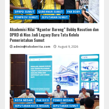
DPRPD SUMUT
GUBERNUR SUMUT
PAK BOBY
PEMPROV SUMUT
SEPUTARAN SUMUT
Akademisi Nilai “Ngantor Bareng” Bobby Nasution dan
DPRD di Nias Jadi Legacy Baru Tata Kelola
Pemerintahan Sumut
admin@tokoberita.com
August 9, 2026
KOTA MEDAN
PAK RICO
PEMKO MEDAN
SEPUTARAN KOTA MEDAN
SEPUTARAN SUMUT