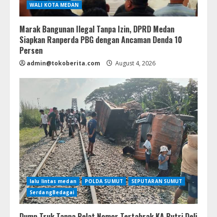
WALI KOTA MEDAN
Marak Bangunan Ilegal Tanpa Izin, DPRD Medan
Siapkan Ranperda PBG dengan Ancaman Denda 10
Persen
admin@tokoberita.com
August 4, 2026
lalu lintas medan
POLDA SUMUT
SEPUTARAN SUMUT
SerdangBedagai
Dump Truk Tanpa Pelat Nomor Tertabrak KA Putri Deli