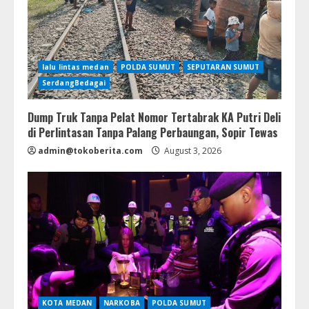
lalu lintas medan
POLDA SUMUT
SEPUTARAN SUMUT
SerdangBedagai
Dump Truk Tanpa Pelat Nomor Tertabrak KA Putri Deli
di Perlintasan Tanpa Palang Perbaungan, Sopir Tewas
admin@tokoberita.com
August 3, 2026
KOTA MEDAN
NARKOBA
POLDA SUMUT