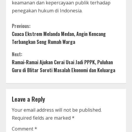
keamanan dan kepercayaan publik terhadap
penegakan hukum di Indonesia.
C
Previous:
Cuaca Ekstrem Melanda Medan, Angin Kencang
o
Terbangkan Seng Rumah Warga
n
Next:
t
Ramai-Ramai Ajukan Cerai Usai Jadi PPPK, Puluhan
Guru di Blitar Soroti Masalah Ekonomi dan Keluarga
i
n
Leave a Reply
u
Your email address will not be published.
e
Required fields are marked
*
R
Comment
*