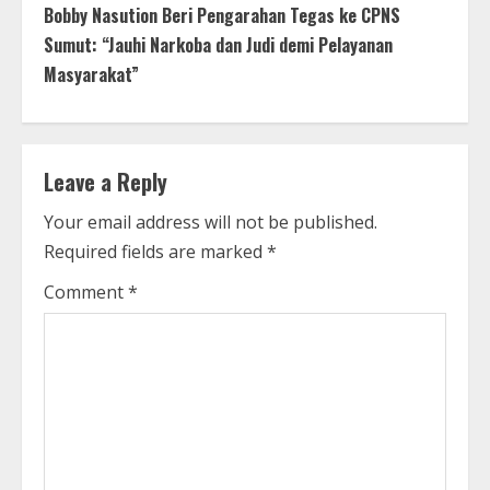
t
Bobby Nasution Beri Pengarahan Tegas ke CPNS
Sumut: “Jauhi Narkoba dan Judi demi Pelayanan
i
Masyarakat”
n
u
Leave a Reply
e
Your email address will not be published.
R
Required fields are marked
*
e
Comment
*
a
d
i
n