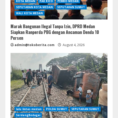
KOTA MEDAN
PAK RICO
PEMKO MEDAN
SEPUTARAN KOTA MEDAN
SEPUTARAN SUMUT
WALI KOTA MEDAN
Marak Bangunan Ilegal Tanpa Izin, DPRD Medan
Siapkan Ranperda PBG dengan Ancaman Denda 10
Persen
admin@tokoberita.com
August 4, 2026
lalu lintas medan
POLDA SUMUT
SEPUTARAN SUMUT
SerdangBedagai