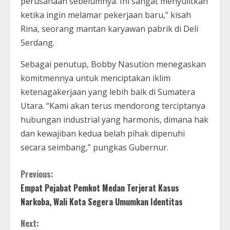
perusahaan sebelumnya. Ini sangat menyulitkan
ketika ingin melamar pekerjaan baru,” kisah
Rina, seorang mantan karyawan pabrik di Deli
Serdang.
Sebagai penutup, Bobby Nasution menegaskan
komitmennya untuk menciptakan iklim
ketenagakerjaan yang lebih baik di Sumatera
Utara. “Kami akan terus mendorong terciptanya
hubungan industrial yang harmonis, dimana hak
dan kewajiban kedua belah pihak dipenuhi
secara seimbang,” pungkas Gubernur.
C
Previous:
Empat Pejabat Pemkot Medan Terjerat Kasus
o
Narkoba, Wali Kota Segera Umumkan Identitas
n
Next: