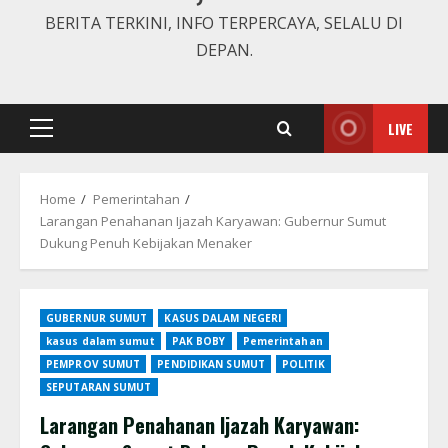
BERITA TERKINI, INFO TERPERCAYA, SELALU DI
DEPAN.
LIVE
Primary
Menu
Home
Pemerintahan
Larangan Penahanan Ijazah Karyawan: Gubernur Sumut
Dukung Penuh Kebijakan Menaker
GUBERNUR SUMUT
KASUS DALAM NEGERI
kasus dalam sumut
PAK BOBY
Pemerintahan
PEMPROV SUMUT
PENDIDIKAN SUMUT
POLITIK
SEPUTARAN SUMUT
Larangan Penahanan Ijazah Karyawan: