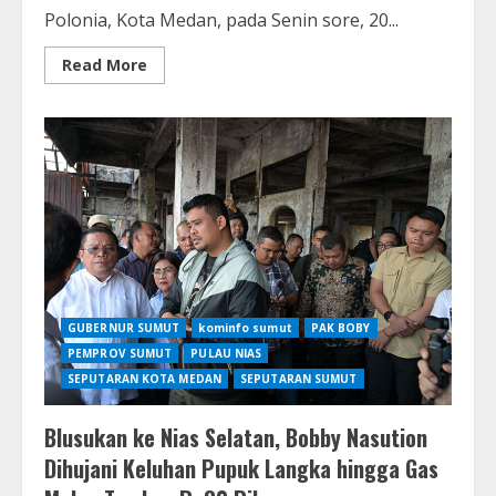
Polonia, Kota Medan, pada Senin sore, 20...
Read
Read More
more
about
Ledakan
Guncang
Perumahan
Elite
Grand
Polonia
Medan,
Diduga
Akibat
Kebocoran
Pipa
Gas
Bawah
Tanah
GUBERNUR SUMUT
kominfo sumut
PAK BOBY
PEMPROV SUMUT
PULAU NIAS
SEPUTARAN KOTA MEDAN
SEPUTARAN SUMUT
Blusukan ke Nias Selatan, Bobby Nasution
Dihujani Keluhan Pupuk Langka hingga Gas