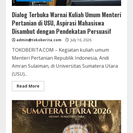
Dialog Terbuka Warnai Kuliah Umum Menteri
Pertanian di USU, Aspirasi Mahasiswa
Disambut dengan Pendekatan Persuasif
admin@tokoberita.com
July 16, 2026
TOKOBERITA.COM – Kegiatan kuliah umum
Menteri Pertanian Republik Indonesia, Andi
Amran Sulaiman, di Universitas Sumatera Utara
(USU)...
Read
Read More
more
about
Dialog
Terbuka
Warnai
Kuliah
Umum
Menteri
Pertanian
di
USU,