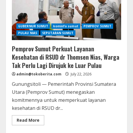
2.500
Calon
Pekerja
Migran
Berangkat
ke
GUBERNUR SUMUT
kominfo sumut
PEMPROV SUMUT
Luar
Negeri
PULAU NIAS
SEPUTARAN SUMUT
Pemprov Sumut Perkuat Layanan
Kesehatan di RSUD dr Thomsen Nias, Warga
Tak Perlu Lagi Dirujuk ke Luar Pulau
admin@tokoberita.com
July 22, 2026
Gunungsitoli — Pemerintah Provinsi Sumatera
Utara (Pemprov Sumut) menegaskan
komitmennya untuk memperkuat layanan
kesehatan di RSUD dr...
Read
Read More
more
about
Pemprov