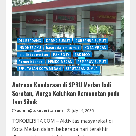
Duta
Muda
Pelestari
Budaya
Lewat
Ajang
Putra
Putri
Kebudayaan
DELISERDANG
DPRPD SUMUT
GUBERNUR SUMUT
2026
INDONESIAKU
kasus dalam sumut
KOTA MEDAN
lalu lintas medan
PAK BOBY
PAK RICO
Pemerintahan
PEMKO MEDAN
PEMPROV SUMUT
SEPUTARAN KOTA MEDAN
SEPUTARAN SUMUT
Antrean Kendaraan di SPBU Medan Jadi
Sorotan, Warga Keluhkan Kemacetan pada
Jam Sibuk
admin@tokoberita.com
July 14, 2026
TOKOBERITA.COM – Aktivitas masyarakat di
Kota Medan dalam beberapa hari terakhir