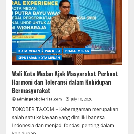
Api
Unggun
Jamdasu
XI,
Tegaskan
Pramuka
sebagai
Wadah
Pembentukan
Karakter
Generasi
Muda
KOTA MEDAN
PAK RICO
PEMKO MEDAN
SEPUTARAN KOTA MEDAN
Wali Kota Medan Ajak Masyarakat Perkuat
Harmoni dan Toleransi dalam Kehidupan
Bermasyarakat
admin@tokoberita.com
July 10, 2026
TOKOBERITA.COM – Keberagaman merupakan
salah satu kekayaan yang dimiliki bangsa
Indonesia dan menjadi fondasi penting dalam
kehidupan...