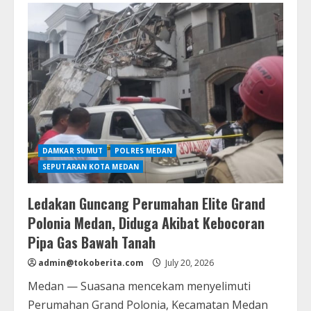
Sumut
Perkuat
Layanan
Kesehatan
di
RSUD
dr
Thomsen
Nias,
Warga
Tak
Perlu
Lagi
Dirujuk
ke
DAMKAR SUMUT
POLRES MEDAN
Luar
Pulau
SEPUTARAN KOTA MEDAN
Ledakan Guncang Perumahan Elite Grand
Polonia Medan, Diduga Akibat Kebocoran
Pipa Gas Bawah Tanah
admin@tokoberita.com
July 20, 2026
Medan — Suasana mencekam menyelimuti
Perumahan Grand Polonia, Kecamatan Medan