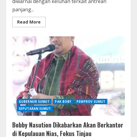
diwarnai dengan keluhan terkait antrean
panjang...
Read
Read More
more
about
Antrean
Kendaraan
di
SPBU
Medan
Jadi
Sorotan,
Warga
Keluhkan
Kemacetan
pada
Jam
Sibuk
GUBERNUR SUMUT
PAK BOBY
PEMPROV SUMUT
SEPUTARAN SUMUT
Bobby Nasution Dikabarkan Akan Berkantor
di Kepulauan Nias, Fokus Tinjau