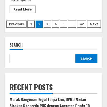
Read
Read More
more
about
Wali
Posts
Kota
Previous
1
2
3
4
5
…
42
Next
Medan
Ajak
pagination
Masyarakat
Perkuat
Harmoni
dan
SEARCH
Toleransi
dalam
Kehidupan
Bermasyarakat
SEARCH
RECENT POSTS
Marak Bangunan Ilegal Tanpa Izin, DPRD Medan
Siapkan Ranperda PBG dengan Ancaman Denda 10