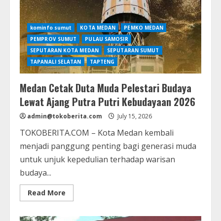
Aspirasi
Mahasiswa
Disambut
dengan
kominfo sumut
KOTA MEDAN
PEMKO MEDAN
Pendekatan
Persuasif
PEMPROV SUMUT
PULAU SAMOSIR
SEPUTARAN KOTA MEDAN
SEPUTARAN SUMUT
TAPANALI SELATAN
TAPTENG
Medan Cetak Duta Muda Pelestari Budaya
Lewat Ajang Putra Putri Kebudayaan 2026
admin@tokoberita.com
July 15, 2026
TOKOBERITA.COM – Kota Medan kembali
menjadi panggung penting bagi generasi muda
untuk unjuk kepedulian terhadap warisan
budaya...
Read
Read More
more
about
Medan
Cetak