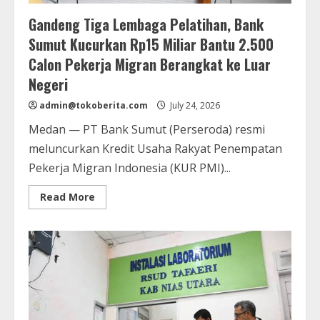
Gandeng Tiga Lembaga Pelatihan, Bank
Sumut Kucurkan Rp15 Miliar Bantu 2.500
Calon Pekerja Migran Berangkat ke Luar
Negeri
admin@tokoberita.com
July 24, 2026
Medan — PT Bank Sumut (Perseroda) resmi
meluncurkan Kredit Usaha Rakyat Penempatan
Pekerja Migran Indonesia (KUR PMI)...
Read
Read More
more
about
Gandeng
Tiga
Lembaga
Pelatihan,
Bank
Sumut
Kucurkan
Rp15
Miliar
Bantu