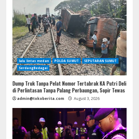
lalu lintas medan
POLDA SUMUT
SEPUTARAN SUMUT
SerdangBedagai
Dump Truk Tanpa Pelat Nomor Tertabrak KA Putri Deli
di Perlintasan Tanpa Palang Perbaungan, Sopir Tewas
admin@tokoberita.com
August 3, 2026