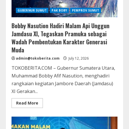
GUBERNUR SUMUT
PAK BOBY
PEMPROV SUMUT
Bobby Nasution Hadiri Malam Api Unggun
Jamdasu XI, Tegaskan Pramuka sebagai
Wadah Pembentukan Karakter Generasi
Muda
admin@tokoberita.com
July 12, 2026
TOKOBERITA.COM – Gubernur Sumatera Utara,
Muhammad Bobby Afif Nasution, menghadiri
rangkaian kegiatan Jambore Daerah (Jamdasu)
XI Gerakan...
Read
Read More
more
about
Bobby
Nasution
Hadiri
Malam