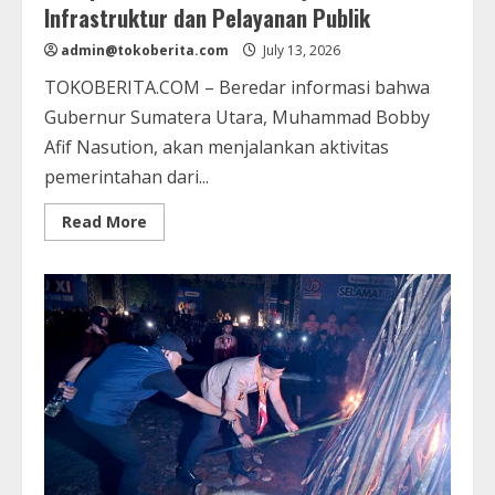
Infrastruktur dan Pelayanan Publik
admin@tokoberita.com
July 13, 2026
TOKOBERITA.COM – Beredar informasi bahwa
Gubernur Sumatera Utara, Muhammad Bobby
Afif Nasution, akan menjalankan aktivitas
pemerintahan dari...
Read
Read More
more
about
Bobby
Nasution
Dikabarkan
Akan
Berkantor
di
Kepulauan
Nias,
Fokus
Tinjau
Infrastruktur
dan
Pelayanan
Publik