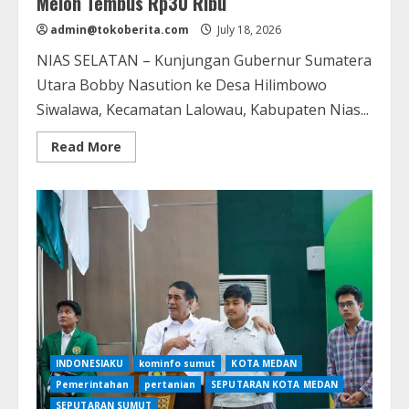
Melon Tembus Rp30 Ribu
admin@tokoberita.com
July 18, 2026
NIAS SELATAN – Kunjungan Gubernur Sumatera
Utara Bobby Nasution ke Desa Hilimbowo
Siwalawa, Kecamatan Lalowau, Kabupaten Nias...
Read
Read More
more
about
Blusukan
ke
Nias
Selatan,
Bobby
Nasution
Dihujani
Keluhan
Pupuk
Langka
hingga
Gas
Melon
Tembus
Rp30
INDONESIAKU
kominfo sumut
KOTA MEDAN
Ribu
Pemerintahan
pertanian
SEPUTARAN KOTA MEDAN
SEPUTARAN SUMUT