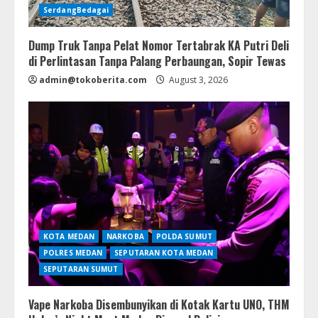
SerdangBedagai
Dump Truk Tanpa Pelat Nomor Tertabrak KA Putri Deli
di Perlintasan Tanpa Palang Perbaungan, Sopir Tewas
admin@tokoberita.com
August 3, 2026
KOTA MEDAN
NARKOBA
POLDA SUMUT
POLRES MEDAN
SEPUTARAN KOTA MEDAN
SEPUTARAN SUMUT
Vape Narkoba Disembunyikan di Kotak Kartu UNO, THM