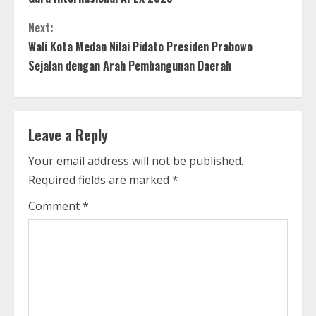
n
Next:
t
Wali Kota Medan Nilai Pidato Presiden Prabowo
Sejalan dengan Arah Pembangunan Daerah
i
n
Leave a Reply
u
Your email address will not be published.
e
Required fields are marked
*
R
Comment
*
e
a
d