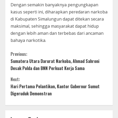
Dengan semakin banyaknya pengungkapan
kasus seperti ini, diharapkan peredaran narkoba
di Kabupaten Simalungun dapat ditekan secara
maksimal, sehingga masyarakat dapat hidup
dengan lebih aman dan terbebas dari ancaman
bahaya narkotika.
C
Previous:
Sumatera Utara Darurat Narkoba, Ahmad Sahroni
o
Desak Polda dan BNN Perkuat Kerja Sama
n
Next:
t
Hari Pertama Pelantikan, Kantor Gubernur Sumut
Digeruduk Demonstran
i
n