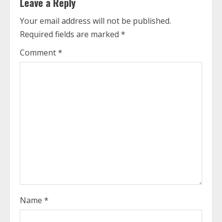
Leave a Reply
u
Your email address will not be published.
e
Required fields are marked
*
R
Comment
*
e
a
d
i
n
g
Name
*