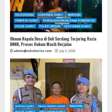
DELISERDANG
GUBERNUR SUMUT
NARKOBA
PEMPROV SUMUT
PENYALAHGUNAAN DANA PEMERINTAH
POLDA SUMUT
POLRES MEDAN
SEPUTARAN SUMUT
Oknum Kepala Desa di Deli Serdang Terjaring Razia
BNNK, Proses Hukum Masih Berjalan
admin@tokoberita.com
July 2, 2026
institusi polri
kasus dalam sumut
NARKOBA
POLDA SUMUT
SEPUTARAN SUMUT