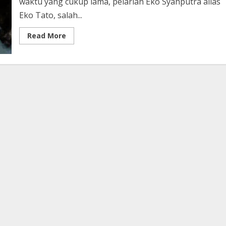
waktu yang cukup lama, pelarian Eko Syahputra alias
Eko Tato, salah...
Read
Read More
more
about
Akhir
Pelarian
Eko
Tato,
Gembong
Curanmor
yang
Lama
Meresahkan
Kota
Medan