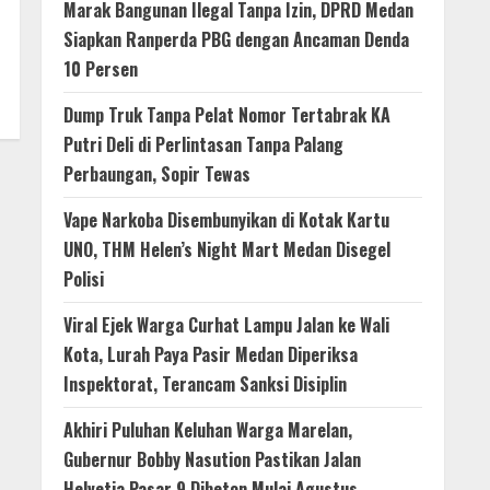
Marak Bangunan Ilegal Tanpa Izin, DPRD Medan
Siapkan Ranperda PBG dengan Ancaman Denda
10 Persen
Dump Truk Tanpa Pelat Nomor Tertabrak KA
Putri Deli di Perlintasan Tanpa Palang
Perbaungan, Sopir Tewas
Vape Narkoba Disembunyikan di Kotak Kartu
UNO, THM Helen’s Night Mart Medan Disegel
Polisi
Viral Ejek Warga Curhat Lampu Jalan ke Wali
Kota, Lurah Paya Pasir Medan Diperiksa
Inspektorat, Terancam Sanksi Disiplin
Akhiri Puluhan Keluhan Warga Marelan,
Gubernur Bobby Nasution Pastikan Jalan
Helvetia Pasar 9 Dibeton Mulai Agustus