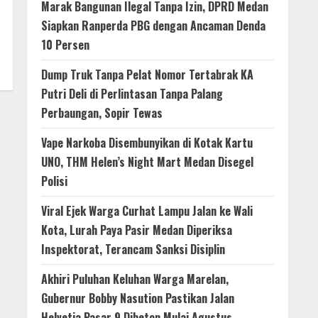
Marak Bangunan Ilegal Tanpa Izin, DPRD Medan
Siapkan Ranperda PBG dengan Ancaman Denda
10 Persen
Dump Truk Tanpa Pelat Nomor Tertabrak KA
Putri Deli di Perlintasan Tanpa Palang
Perbaungan, Sopir Tewas
Vape Narkoba Disembunyikan di Kotak Kartu
UNO, THM Helen’s Night Mart Medan Disegel
Polisi
Viral Ejek Warga Curhat Lampu Jalan ke Wali
Kota, Lurah Paya Pasir Medan Diperiksa
Inspektorat, Terancam Sanksi Disiplin
Akhiri Puluhan Keluhan Warga Marelan,
Gubernur Bobby Nasution Pastikan Jalan
Helvetia Pasar 9 Dibeton Mulai Agustus