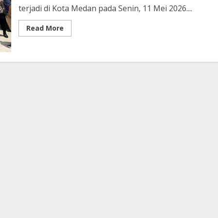
terjadi di Kota Medan pada Senin, 11 Mei 2026....
Read
Read More
more
about
Aksi
Mahasiswa
di
Medan
Memanas,
Desak
Penanganan
Dugaan
Pencemaran
Lingkungan