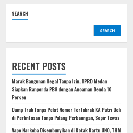
Medan
Jemput
Bola,
SEARCH
Warga
Medan
Amplas
Nikmati
Layanan
SEARCH
Pajak
dan
Penghapusan
Denda
PBB
RECENT POSTS
Marak Bangunan Ilegal Tanpa Izin, DPRD Medan
Siapkan Ranperda PBG dengan Ancaman Denda 10
Persen
Dump Truk Tanpa Pelat Nomor Tertabrak KA Putri Deli
di Perlintasan Tanpa Palang Perbaungan, Sopir Tewas
Vape Narkoba Disembunyikan di Kotak Kartu UNO, THM