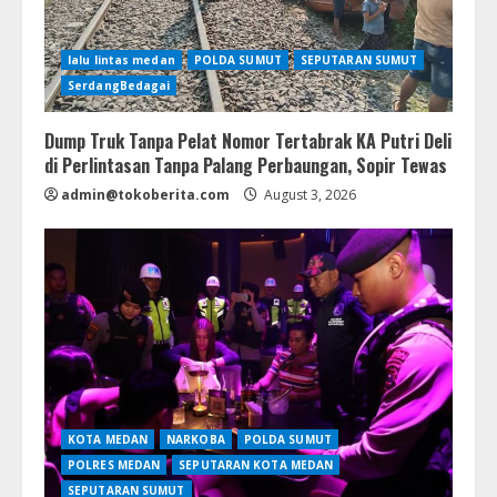
lalu lintas medan
POLDA SUMUT
SEPUTARAN SUMUT
SerdangBedagai
Dump Truk Tanpa Pelat Nomor Tertabrak KA Putri Deli
di Perlintasan Tanpa Palang Perbaungan, Sopir Tewas
admin@tokoberita.com
August 3, 2026
KOTA MEDAN
NARKOBA
POLDA SUMUT
POLRES MEDAN
SEPUTARAN KOTA MEDAN
SEPUTARAN SUMUT