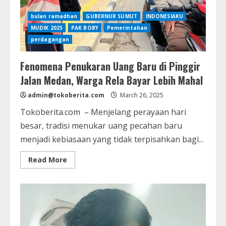
bulan ramadhan
GUBERNUR SUMUT
INDONESIAKU
MUDIK 2025
PAK BOBY
Pemerintahan
perdagangan
Fenomena Penukaran Uang Baru di Pinggir
Jalan Medan, Warga Rela Bayar Lebih Mahal
admin@tokoberita.com
March 26, 2025
Tokoberita.com – Menjelang perayaan hari
besar, tradisi menukar uang pecahan baru
menjadi kebiasaan yang tidak terpisahkan bagi...
Read
Read More
more
about
Fenomena
Penukaran
Uang
Baru
di
Pinggir
Jalan