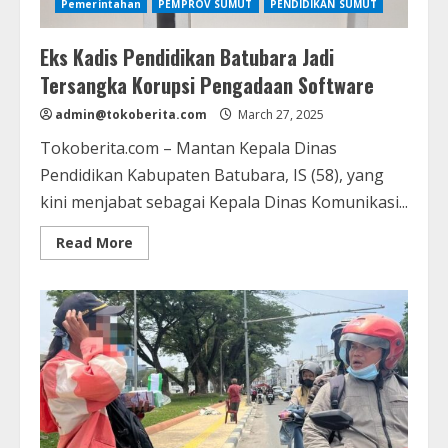
Pemerintahan
PEMPROV SUMUT
PENDIDIKAN SUMUT
Eks Kadis Pendidikan Batubara Jadi
Tersangka Korupsi Pengadaan Software
admin@tokoberita.com
March 27, 2025
Tokoberita.com – Mantan Kepala Dinas
Pendidikan Kabupaten Batubara, IS (58), yang
kini menjabat sebagai Kepala Dinas Komunikasi...
Read
Read More
more
about
Eks
Kadis
Pendidikan
Batubara
Jadi
Tersangka
Korupsi
Pengadaan
Software