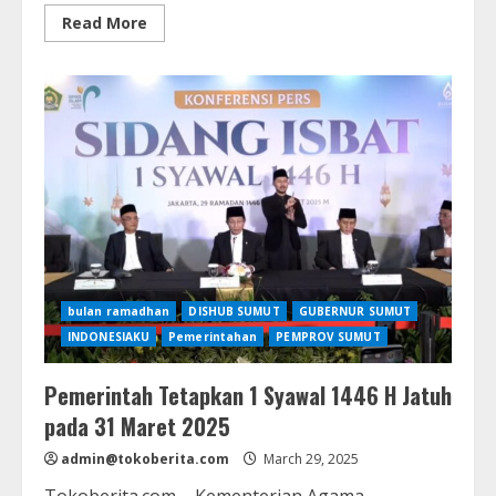
Read
Read More
more
about
Lapangan
Merdeka
Medan
Jadi
Lokasi
Salat
Idulfitri,
Dimeriahkan
Takbiran
dan
Pawai
Kendaraan
Hias
bulan ramadhan
DISHUB SUMUT
GUBERNUR SUMUT
INDONESIAKU
Pemerintahan
PEMPROV SUMUT
Pemerintah Tetapkan 1 Syawal 1446 H Jatuh
pada 31 Maret 2025
admin@tokoberita.com
March 29, 2025
Tokoberita.com – Kementerian Agama