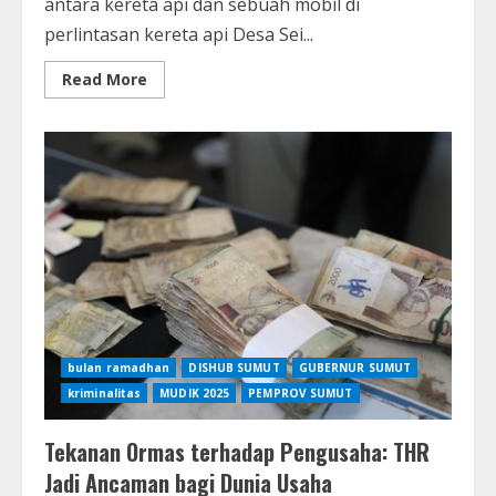
antara kereta api dan sebuah mobil di
perlintasan kereta api Desa Sei...
Read
Read More
more
about
KAI
Sumut
Beri
Penjelasan
soal
Kecelakaan
Kereta
vs
Mobil
di
Asahan
yang
Tewaskan
4
Orang
bulan ramadhan
DISHUB SUMUT
GUBERNUR SUMUT
kriminalitas
MUDIK 2025
PEMPROV SUMUT
Tekanan Ormas terhadap Pengusaha: THR
Jadi Ancaman bagi Dunia Usaha