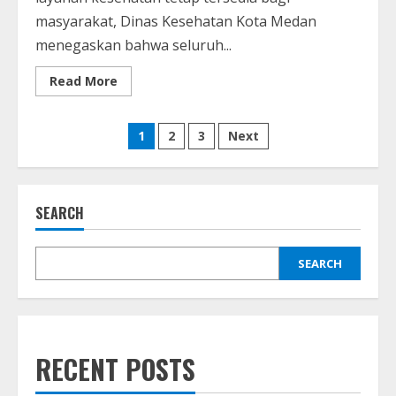
masyarakat, Dinas Kesehatan Kota Medan
menegaskan bahwa seluruh...
Read
Read More
more
about
Pelayanan
Posts
Puskesmas
1
2
3
Next
di
Medan
pagination
Tetap
Berjalan
Saat
Libur
SEARCH
Lebaran
2025
SEARCH
RECENT POSTS