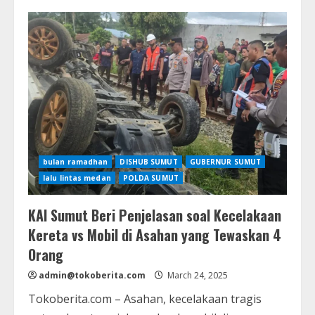
Kepala
Dinas
Kominfo
Sumut
Ilyas
Sitorus
Mengundurkan
Diri,
Ini
yang
Terjadi
bulan ramadhan
DISHUB SUMUT
GUBERNUR SUMUT
lalu lintas medan
POLDA SUMUT
KAI Sumut Beri Penjelasan soal Kecelakaan
Kereta vs Mobil di Asahan yang Tewaskan 4
Orang
admin@tokoberita.com
March 24, 2025
Tokoberita.com – Asahan, kecelakaan tragis