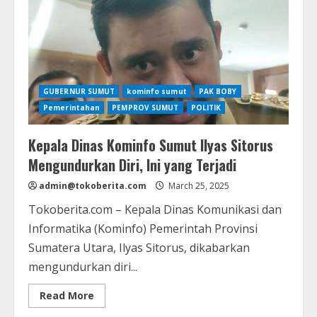
Medan,
Warga
Rela
Bayar
Lebih
Mahal
GUBERNUR SUMUT
kominfo sumut
PAK BOBY
Pemerintahan
PEMPROV SUMUT
POLITIK
Kepala Dinas Kominfo Sumut Ilyas Sitorus
Mengundurkan Diri, Ini yang Terjadi
admin@tokoberita.com
March 25, 2025
Tokoberita.com – Kepala Dinas Komunikasi dan
Informatika (Kominfo) Pemerintah Provinsi
Sumatera Utara, Ilyas Sitorus, dikabarkan
mengundurkan diri...
Read
Read More
more
about