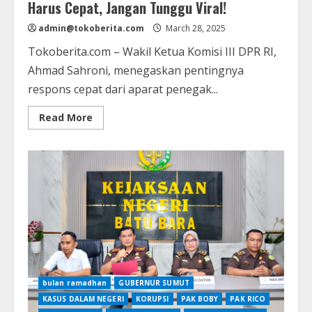
Harus Cepat, Jangan Tunggu Viral!
admin@tokoberita.com
March 28, 2025
Tokoberita.com – Wakil Ketua Komisi III DPR RI,
Ahmad Sahroni, menegaskan pentingnya
respons cepat dari aparat penegak...
Read
Read More
more
about
Ahmad
Sahroni:
Penegakan
Hukum
di
Sumut
Harus
Cepat,
Jangan
Tunggu
Viral!
bulan ramadhan
GUBERNUR SUMUT
KASUS DALAM NEGERI
KORUPSI
PAK BOBY
PAK RICO