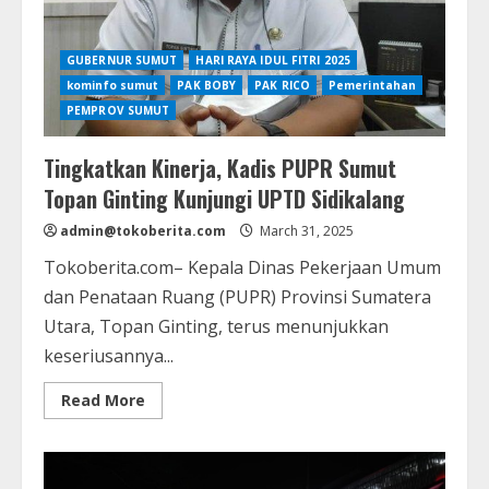
GUBERNUR SUMUT
HARI RAYA IDUL FITRI 2025
kominfo sumut
PAK BOBY
PAK RICO
Pemerintahan
PEMPROV SUMUT
Tingkatkan Kinerja, Kadis PUPR Sumut
Topan Ginting Kunjungi UPTD Sidikalang
admin@tokoberita.com
March 31, 2025
Tokoberita.com– Kepala Dinas Pekerjaan Umum
dan Penataan Ruang (PUPR) Provinsi Sumatera
Utara, Topan Ginting, terus menunjukkan
keseriusannya...
Read
Read More
more
about
Tingkatkan
Kinerja,
Kadis