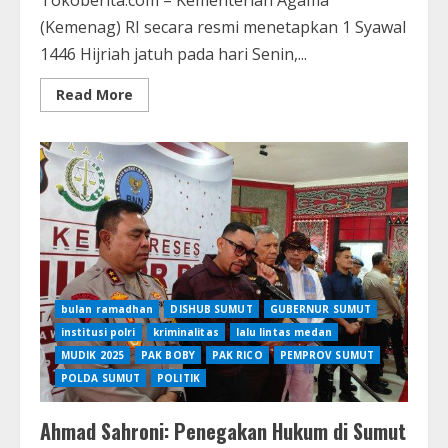
(Kemenag) RI secara resmi menetapkan 1 Syawal
1446 Hijriah jatuh pada hari Senin,...
Read
Read More
more
about
Pemerintah
Tetapkan
1
Syawal
1446
H
Jatuh
pada
31
Maret
2025
bulan ramadhan
DISHUB SUMUT
GUBERNUR SUMUT
institusi polri
kriminalitas
lalu lintas medan
MUDIK 2025
PAK BOBY
PAK RICO
PEMPROV SUMUT
POLDA SUMUT
POLITIK
Ahmad Sahroni: Penegakan Hukum di Sumut