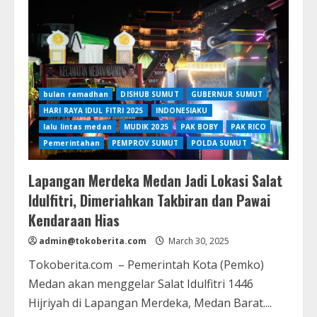
PUPR
Sumut
Topan
Ginting
Kunjungi
UPTD
Sidikalang
bulan ramadhan
DISHUB SUMUT
GUBERNUR SUMUT
HARI RAYA IDUL FITRI 2025
INDONESIAKU
lalu lintas medan
MUDIK 2025
PAK BOBY
PAK RICO
Pemerintahan
PEMPROV SUMUT
POLDA SUMUT
Lapangan Merdeka Medan Jadi Lokasi Salat
Idulfitri, Dimeriahkan Takbiran dan Pawai
Kendaraan Hias
admin@tokoberita.com
March 30, 2025
Tokoberita.com – Pemerintah Kota (Pemko)
Medan akan menggelar Salat Idulfitri 1446
Hijriyah di Lapangan Merdeka, Medan Barat....