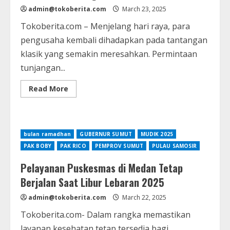
admin@tokoberita.com
March 23, 2025
Tokoberita.com – Menjelang hari raya, para
pengusaha kembali dihadapkan pada tantangan
klasik yang semakin meresahkan. Permintaan
tunjangan...
Read
Read More
more
about
Tekanan
Ormas
terhadap
Pengusaha:
bulan ramadhan
GUBERNUR SUMUT
MUDIK 2025
THR
Jadi
PAK BOBY
PAK RICO
PEMPROV SUMUT
PULAU SAMOSIR
Ancaman
bagi
Pelayanan Puskesmas di Medan Tetap
Dunia
Usaha
Berjalan Saat Libur Lebaran 2025
admin@tokoberita.com
March 22, 2025
Tokoberita.com- Dalam rangka memastikan
layanan kesehatan tetap tersedia bagi