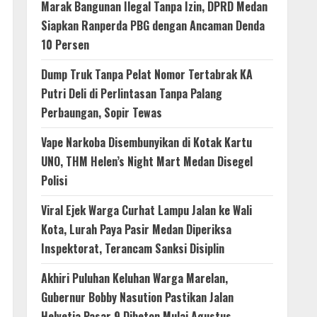
Marak Bangunan Ilegal Tanpa Izin, DPRD Medan
Siapkan Ranperda PBG dengan Ancaman Denda
10 Persen
Dump Truk Tanpa Pelat Nomor Tertabrak KA
Putri Deli di Perlintasan Tanpa Palang
Perbaungan, Sopir Tewas
Vape Narkoba Disembunyikan di Kotak Kartu
UNO, THM Helen’s Night Mart Medan Disegel
Polisi
Viral Ejek Warga Curhat Lampu Jalan ke Wali
Kota, Lurah Paya Pasir Medan Diperiksa
Inspektorat, Terancam Sanksi Disiplin
Akhiri Puluhan Keluhan Warga Marelan,
Gubernur Bobby Nasution Pastikan Jalan
Helvetia Pasar 9 Dibeton Mulai Agustus