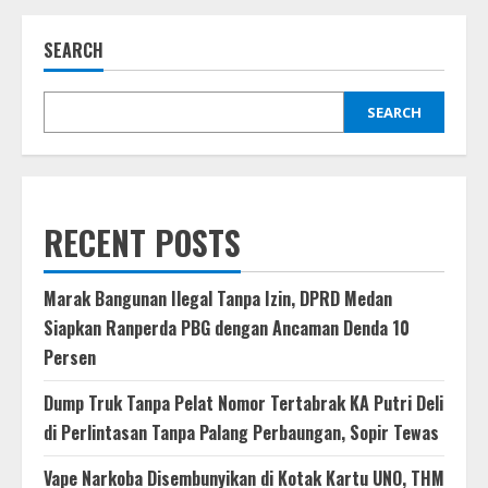
Polisi
di
Tapanuli
SEARCH
Selatan
Ditangkap,
Ditemukan
204,92
Gram
SEARCH
Sabu
dan
Terancam
Pemberhentian
RECENT POSTS
Marak Bangunan Ilegal Tanpa Izin, DPRD Medan
Siapkan Ranperda PBG dengan Ancaman Denda 10
Persen
Dump Truk Tanpa Pelat Nomor Tertabrak KA Putri Deli
di Perlintasan Tanpa Palang Perbaungan, Sopir Tewas
Vape Narkoba Disembunyikan di Kotak Kartu UNO, THM