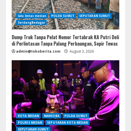
lalu lintas medan
POLDA SUMUT
SEPUTARAN SUMUT
SerdangBedagai
Dump Truk Tanpa Pelat Nomor Tertabrak KA Putri Deli
di Perlintasan Tanpa Palang Perbaungan, Sopir Tewas
admin@tokoberita.com
August 3, 2026
KOTA MEDAN
NARKOBA
POLDA SUMUT
POLRES MEDAN
SEPUTARAN KOTA MEDAN
SEPUTARAN SUMUT