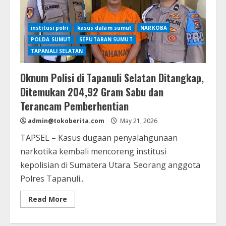
institusi polri
kasus dalam sumut
NARKOBA
POLDA SUMUT
SEPUTARAN SUMUT
TAPANALI SELATAN
Oknum Polisi di Tapanuli Selatan Ditangkap,
Ditemukan 204,92 Gram Sabu dan
Terancam Pemberhentian
admin@tokoberita.com
May 21, 2026
TAPSEL – Kasus dugaan penyalahgunaan
narkotika kembali mencoreng institusi
kepolisian di Sumatera Utara. Seorang anggota
Polres Tapanuli...
Read
Read More
more
about
Oknum