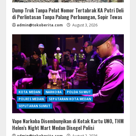
Dump Truk Tanpa Pelat Nomor Tertabrak KA Putri Deli
di Perlintasan Tanpa Palang Perbaungan, Sopir Tewas
admin@tokoberita.com
August 3, 2026
KOTA MEDAN
NARKOBA
POLDA SUMUT
POLRES MEDAN
SEPUTARAN KOTA MEDAN
SEPUTARAN SUMUT
Vape Narkoba Disembunyikan di Kotak Kartu UNO, THM
Helen’s Night Mart Medan Disegel Polisi
admin@tokoberita.com
August 2, 2026