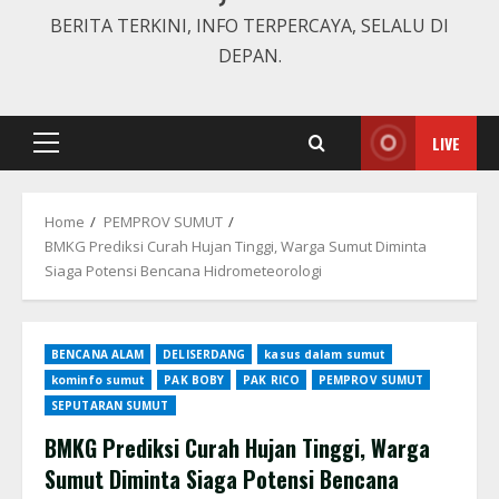
BERITA TERKINI, INFO TERPERCAYA, SELALU DI
DEPAN.
LIVE
Primary
Menu
Home
PEMPROV SUMUT
BMKG Prediksi Curah Hujan Tinggi, Warga Sumut Diminta
Siaga Potensi Bencana Hidrometeorologi
BENCANA ALAM
DELISERDANG
kasus dalam sumut
kominfo sumut
PAK BOBY
PAK RICO
PEMPROV SUMUT
SEPUTARAN SUMUT
BMKG Prediksi Curah Hujan Tinggi, Warga
Sumut Diminta Siaga Potensi Bencana