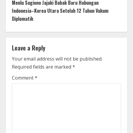
t
Menlu Sugiono Jajaki Babak Baru Hubungan
Indonesia–Korea Utara Setelah 12 Tahun Vakum
i
Diplomatik
n
u
Leave a Reply
e
Your email address will not be published.
R
Required fields are marked
*
e
Comment
*
a
d
i
n