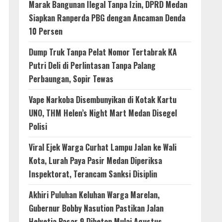
Marak Bangunan Ilegal Tanpa Izin, DPRD Medan
Siapkan Ranperda PBG dengan Ancaman Denda
10 Persen
Dump Truk Tanpa Pelat Nomor Tertabrak KA
Putri Deli di Perlintasan Tanpa Palang
Perbaungan, Sopir Tewas
Vape Narkoba Disembunyikan di Kotak Kartu
UNO, THM Helen’s Night Mart Medan Disegel
Polisi
Viral Ejek Warga Curhat Lampu Jalan ke Wali
Kota, Lurah Paya Pasir Medan Diperiksa
Inspektorat, Terancam Sanksi Disiplin
Akhiri Puluhan Keluhan Warga Marelan,
Gubernur Bobby Nasution Pastikan Jalan
Helvetia Pasar 9 Dibeton Mulai Agustus