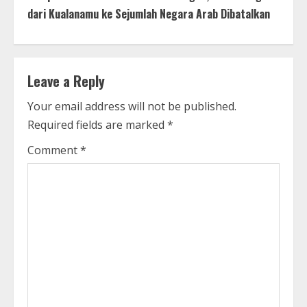
t
dari Kualanamu ke Sejumlah Negara Arab Dibatalkan
i
n
Leave a Reply
u
Your email address will not be published.
e
Required fields are marked
*
R
Comment
*
e
a
d
i
n