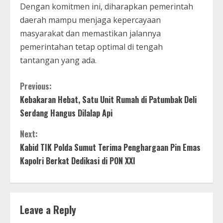
Dengan komitmen ini, diharapkan pemerintah
daerah mampu menjaga kepercayaan
masyarakat dan memastikan jalannya
pemerintahan tetap optimal di tengah
tantangan yang ada.
C
Previous:
Kebakaran Hebat, Satu Unit Rumah di Patumbak Deli
o
Serdang Hangus Dilalap Api
n
Next:
t
Kabid TIK Polda Sumut Terima Penghargaan Pin Emas
Kapolri Berkat Dedikasi di PON XXI
i
n
Leave a Reply
u