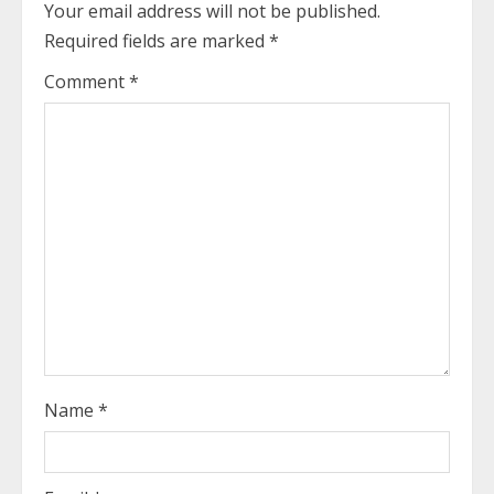
Your email address will not be published.
e
Required fields are marked
*
R
Comment
*
e
a
d
i
n
g
Name
*