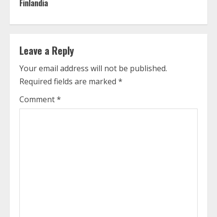
i
Finlandia
n
u
Leave a Reply
e
Your email address will not be published.
R
Required fields are marked
*
e
Comment
*
a
d
i
n
g