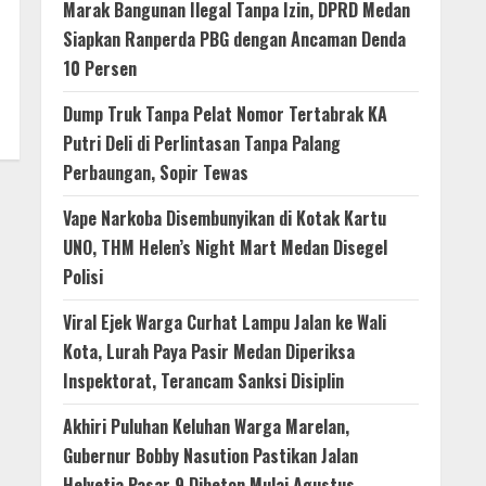
Marak Bangunan Ilegal Tanpa Izin, DPRD Medan
Siapkan Ranperda PBG dengan Ancaman Denda
10 Persen
Dump Truk Tanpa Pelat Nomor Tertabrak KA
Putri Deli di Perlintasan Tanpa Palang
Perbaungan, Sopir Tewas
Vape Narkoba Disembunyikan di Kotak Kartu
UNO, THM Helen’s Night Mart Medan Disegel
Polisi
Viral Ejek Warga Curhat Lampu Jalan ke Wali
Kota, Lurah Paya Pasir Medan Diperiksa
Inspektorat, Terancam Sanksi Disiplin
Akhiri Puluhan Keluhan Warga Marelan,
Gubernur Bobby Nasution Pastikan Jalan
Helvetia Pasar 9 Dibeton Mulai Agustus