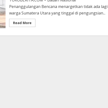
TOKOBERITA.COM – Badan Nasional
Penanggulangan Bencana menargetkan tidak ada lagi
warga Sumatera Utara yang tinggal di pengungsian...
Read
Read More
more
about
BNPB
Percepat
Pembangunan
Hunian,
Pengungsi
Bencana
di
Sumut
Ditargetkan
Pulang
Sebelum
Ramadhan