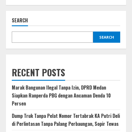
Garuda
Muda
Akhiri
Turnamen
SEARCH
dengan
Kemenangan,
Bobby
Nasution
Bangga
SEARCH
atas
Perjuangan
Timnas
U-
19
RECENT POSTS
Marak Bangunan Ilegal Tanpa Izin, DPRD Medan
Siapkan Ranperda PBG dengan Ancaman Denda 10
Persen
Dump Truk Tanpa Pelat Nomor Tertabrak KA Putri Deli
di Perlintasan Tanpa Palang Perbaungan, Sopir Tewas