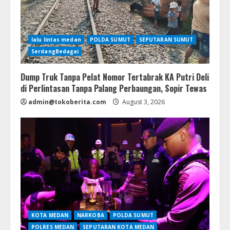
lalu lintas medan
POLDA SUMUT
SEPUTARAN SUMUT
SerdangBedagai
Dump Truk Tanpa Pelat Nomor Tertabrak KA Putri Deli
di Perlintasan Tanpa Palang Perbaungan, Sopir Tewas
admin@tokoberita.com
August 3, 2026
KOTA MEDAN
NARKOBA
POLDA SUMUT
POLRES MEDAN
SEPUTARAN KOTA MEDAN