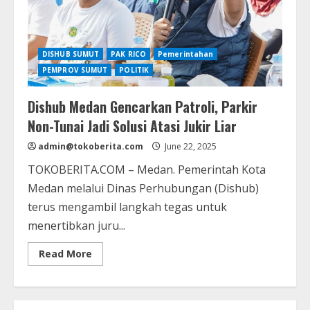
DISHUB SUMUT
PAK RICO
Pemerintahan
PEMPROV SUMUT
POLITIK
Dishub Medan Gencarkan Patroli, Parkir
Non-Tunai Jadi Solusi Atasi Jukir Liar
admin@tokoberita.com
June 22, 2025
TOKOBERITA.COM – Medan. Pemerintah Kota
Medan melalui Dinas Perhubungan (Dishub)
terus mengambil langkah tegas untuk
menertibkan juru...
Read
Read More
more
about
Dishub
Medan
Gencarkan