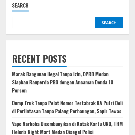
Patroli,
SEARCH
Parkir
Non-
Tunai
Jadi
Solusi
SEARCH
Atasi
Jukir
Liar
RECENT POSTS
Marak Bangunan Ilegal Tanpa Izin, DPRD Medan
Siapkan Ranperda PBG dengan Ancaman Denda 10
Persen
Dump Truk Tanpa Pelat Nomor Tertabrak KA Putri Deli
di Perlintasan Tanpa Palang Perbaungan, Sopir Tewas
Vape Narkoba Disembunyikan di Kotak Kartu UNO, THM
Helen’s Night Mart Medan Disegel Polisi