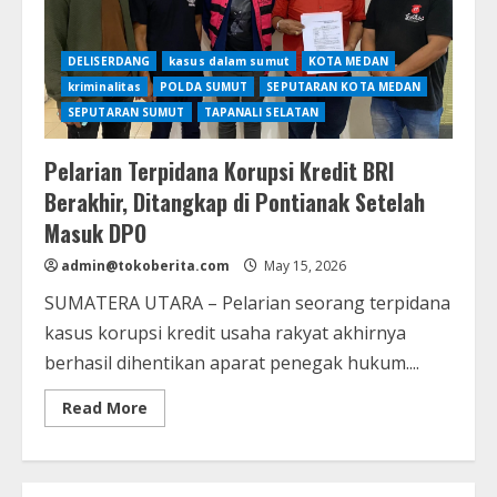
DELISERDANG
kasus dalam sumut
KOTA MEDAN
kriminalitas
POLDA SUMUT
SEPUTARAN KOTA MEDAN
SEPUTARAN SUMUT
TAPANALI SELATAN
Pelarian Terpidana Korupsi Kredit BRI
Berakhir, Ditangkap di Pontianak Setelah
Masuk DPO
admin@tokoberita.com
May 15, 2026
SUMATERA UTARA – Pelarian seorang terpidana
kasus korupsi kredit usaha rakyat akhirnya
berhasil dihentikan aparat penegak hukum....
Read
Read More
more
about
Pelarian
Terpidana
Korupsi