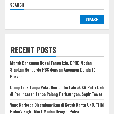
Kredit
SEARCH
BRI
Berakhir,
Ditangkap
di
Pontianak
SEARCH
Setelah
Masuk
DPO
RECENT POSTS
Marak Bangunan Ilegal Tanpa Izin, DPRD Medan
Siapkan Ranperda PBG dengan Ancaman Denda 10
Persen
Dump Truk Tanpa Pelat Nomor Tertabrak KA Putri Deli
di Perlintasan Tanpa Palang Perbaungan, Sopir Tewas
Vape Narkoba Disembunyikan di Kotak Kartu UNO, THM
Helen’s Night Mart Medan Disegel Polisi