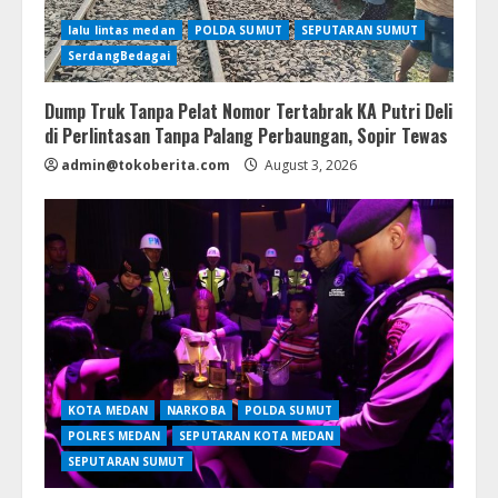
lalu lintas medan
POLDA SUMUT
SEPUTARAN SUMUT
SerdangBedagai
Dump Truk Tanpa Pelat Nomor Tertabrak KA Putri Deli
di Perlintasan Tanpa Palang Perbaungan, Sopir Tewas
admin@tokoberita.com
August 3, 2026
KOTA MEDAN
NARKOBA
POLDA SUMUT
POLRES MEDAN
SEPUTARAN KOTA MEDAN
SEPUTARAN SUMUT