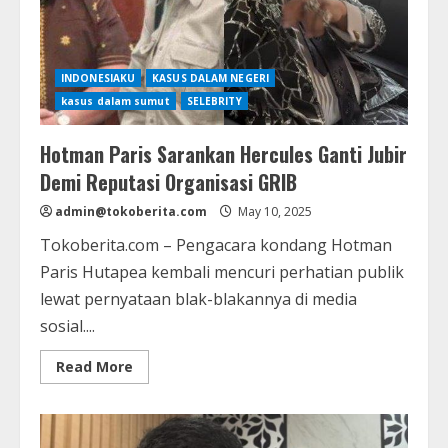
INDONESIAKU
KASUS DALAM NEGERI
kasus dalam sumut
SELEBRITY
Hotman Paris Sarankan Hercules Ganti Jubir
Demi Reputasi Organisasi GRIB
admin@tokoberita.com
May 10, 2025
Tokoberita.com – Pengacara kondang Hotman
Paris Hutapea kembali mencuri perhatian publik
lewat pernyataan blak-blakannya di media
sosial....
Read
Read More
more
about
Hotman
Paris
Sarankan