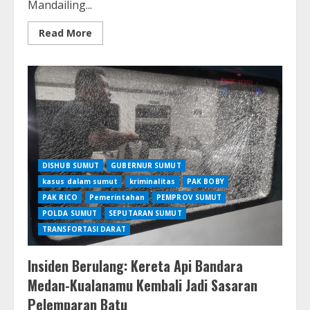
Mandailing...
Read
Read More
more
about
Semburan
Lumpur
Panas
di
Madina
Murni
Fenomena
Alam,
Bukan
Akibat
Aktivitas
DISHUB SUMUT
GUBERNUR SUMUT
Manusia
kasus dalam sumut
kriminalitas
PAK BOBY
PAK RICO
Pemerintahan
PEMPROV SUMUT
POLDA SUMUT
SEPUTARAN SUMUT
TRANSFORTASI DARAT
Insiden Berulang: Kereta Api Bandara
Medan-Kualanamu Kembali Jadi Sasaran
Pelemparan Batu