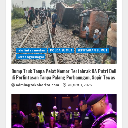
lalu lintas medan
POLDA SUMUT
SEPUTARAN SUMUT
SerdangBedagai
Dump Truk Tanpa Pelat Nomor Tertabrak KA Putri Deli
di Perlintasan Tanpa Palang Perbaungan, Sopir Tewas
admin@tokoberita.com
August 3, 2026