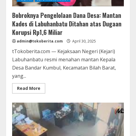
Bobroknya Pengelolaan Dana Desa: Mantan
Kades di Labuhanbatu Ditahan atas Dugaan
Korupsi Rp1,6 Miliar
admin@tokoberita.com
April 30, 2025
tTokoberita.com — Kejaksaan Negeri (Kejari)
Labuhanbatu resmi menahan mantan Kepala
Desa Bandar Kumbul, Kecamatan Bilah Barat,
yang...
Read
Read More
more
about
Bobroknya
Pengelolaan
Dana
Desa:
Mantan
Kades
di
Labuhanbatu
Ditahan