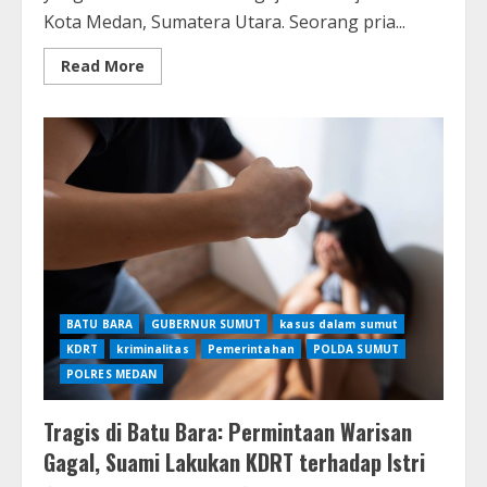
Kota Medan, Sumatera Utara. Seorang pria...
Read
Read More
more
about
Aksi
Nekat
Pencuri
Motor
Majikan
di
Medan:
Teriaki
Polisi
“Maling”
saat
Ditangkap
BATU BARA
GUBERNUR SUMUT
kasus dalam sumut
KDRT
kriminalitas
Pemerintahan
POLDA SUMUT
POLRES MEDAN
Tragis di Batu Bara: Permintaan Warisan
Gagal, Suami Lakukan KDRT terhadap Istri