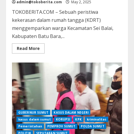
admin@tokoberita.com
May 2, 2025
TOKOBERITA.COM – Sebuah peristiwa
kekerasan dalam rumah tangga (KDRT)
menggemparkan warga Kecamatan Sei Balai,
Kabupaten Batu Bara,...
Read
Read More
more
about
Tragis
di
Batu
Bara:
Permintaan
Warisan
Gagal,
Suami
Lakukan
KDRT
terhadap
Istri
GUBERNUR SUMUT
KASUS DALAM NEGERI
kasus dalam sumut
KORUPSI
KPK
kriminalitas
Pemerintahan
PEMPROV SUMUT
POLDA SUMUT
POLITIK
SEPUTARAN SUMUT