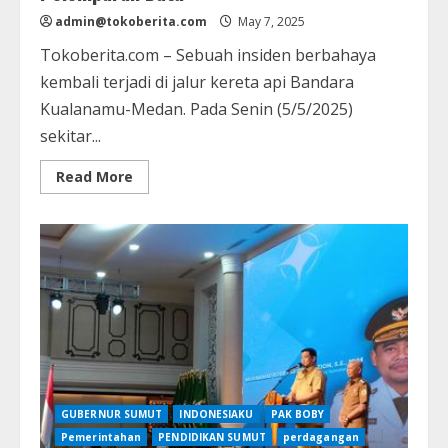
admin@tokoberita.com
May 7, 2025
Tokoberita.com – Sebuah insiden berbahaya
kembali terjadi di jalur kereta api Bandara
Kualanamu-Medan. Pada Senin (5/5/2025)
sekitar...
Read
Read More
more
about
Insiden
Berulang:
Kereta
Api
Bandara
Medan-
Kualanamu
Kembali
Jadi
Sasaran
Pelemparan
Batu
GUBERNUR SUMUT
INDONESIAKU
PAK BOBY
Pemerintahan
PENDIDIKAN SUMUT
perdagangan