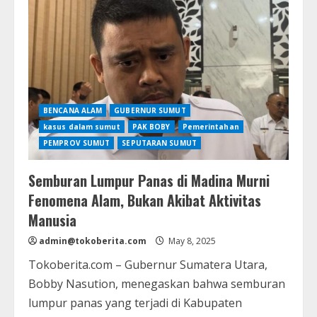
Hercules
Ganti
Jubir
Demi
Reputasi
Organisasi
GRIB
BENCANA ALAM
GUBERNUR SUMUT
kasus dalam sumut
PAK BOBY
Pemerintahan
PEMPROV SUMUT
SEPUTARAN SUMUT
Semburan Lumpur Panas di Madina Murni
Fenomena Alam, Bukan Akibat Aktivitas
Manusia
admin@tokoberita.com
May 8, 2025
Tokoberita.com – Gubernur Sumatera Utara,
Bobby Nasution, menegaskan bahwa semburan
lumpur panas yang terjadi di Kabupaten