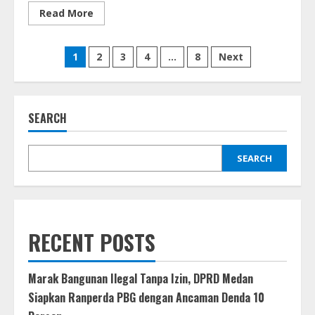
Read
Read More
more
about
Polda
Posts
Sumatera
1
2
3
4
…
8
Next
Utara
Imbau
pagination
Warga
Gunakan
Layanan
Call
SEARCH
Center
110
untuk
Keamanan
SEARCH
RECENT POSTS
Marak Bangunan Ilegal Tanpa Izin, DPRD Medan
Siapkan Ranperda PBG dengan Ancaman Denda 10