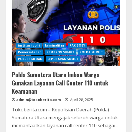
Pegawai
SPBU
di
Medan
Nekat
Curi
Uang
Rp
68
Juta
institusi polri
kriminalitas
PAK BOBY
Pemerintahan
PEMPROV SUMUT
POLDA SUMUT
POLRES MEDAN
SEPUTARAN SUMUT
Polda Sumatera Utara Imbau Warga
Gunakan Layanan Call Center 110 untuk
Keamanan
admin@tokoberita.com
April 28, 2025
Tokoberita.com – Kepolisian Daerah (Polda)
Sumatera Utara mengajak seluruh warga untuk
memanfaatkan layanan call center 110 sebagai...