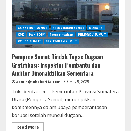
Usai
Bertemu
CEO
Danantara
GUBERNUR SUMUT
kasus dalam sumut
KORUPSI
KPK
PAK BOBY
Pemerintahan
PEMPROV SUMUT
POLDA SUMUT
SEPUTARAN SUMUT
Pemprov Sumut Tindak Tegas Dugaan
Gratifikasi: Inspektur Pembantu dan
Auditor Dinonaktifkan Sementara
admin@tokoberita.com
May 5, 2025
Tokoberita.com – Pemerintah Provinsi Sumatera
Utara (Pemprov Sumut) menunjukkan
komitmennya dalam upaya pemberantasan
korupsi setelah muncul dugaan...
Read
Read More
more