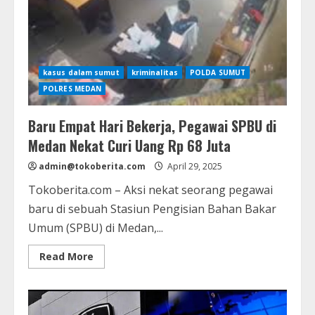
atas
Dugaan
Korupsi
Rp1,6
Miliar
kasus dalam sumut
kriminalitas
POLDA SUMUT
POLRES MEDAN
Baru Empat Hari Bekerja, Pegawai SPBU di
Medan Nekat Curi Uang Rp 68 Juta
admin@tokoberita.com
April 29, 2025
Tokoberita.com – Aksi nekat seorang pegawai
baru di sebuah Stasiun Pengisian Bahan Bakar
Umum (SPBU) di Medan,...
Read
Read More
more
about
Baru
Empat
Hari
Bekerja,