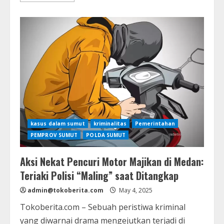
about
Pemprov
Sumut
Tindak
Tegas
Dugaan
Gratifikasi:
Inspektur
Pembantu
dan
Auditor
Dinonaktifkan
Sementara
kasus dalam sumut
kriminalitas
Pemerintahan
PEMPROV SUMUT
POLDA SUMUT
Aksi Nekat Pencuri Motor Majikan di Medan:
Teriaki Polisi “Maling” saat Ditangkap
admin@tokoberita.com
May 4, 2025
Tokoberita.com – Sebuah peristiwa kriminal
yang diwarnai drama mengejutkan terjadi di