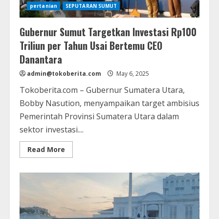
pertanian
SEPUTARAN SUMUT
Gubernur Sumut Targetkan Investasi Rp100
Triliun per Tahun Usai Bertemu CEO
Danantara
admin@tokoberita.com
May 6, 2025
Tokoberita.com – Gubernur Sumatera Utara,
Bobby Nasution, menyampaikan target ambisius
Pemerintah Provinsi Sumatera Utara dalam
sektor investasi....
Read
Read More
more
about
Gubernur
Sumut
Targetkan
Investasi
Rp100
Triliun
per
Tahun