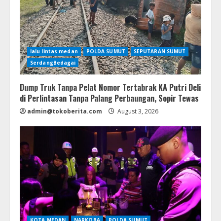
lalu lintas medan
POLDA SUMUT
SEPUTARAN SUMUT
SerdangBedagai
Dump Truk Tanpa Pelat Nomor Tertabrak KA Putri Deli
di Perlintasan Tanpa Palang Perbaungan, Sopir Tewas
admin@tokoberita.com
August 3, 2026
KOTA MEDAN
NARKOBA
POLDA SUMUT