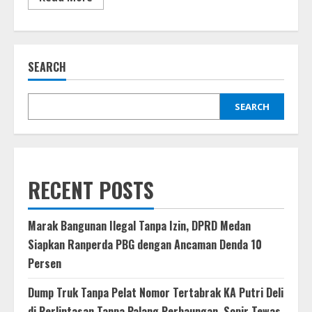
more
about
Geopark
Kaldera
Toba
Kembali
SEARCH
Raih
Kartu
Hijau
UNESCO,
Disbudparekraf
SEARCH
Sumut
Beri
Penjelasan
RECENT POSTS
Marak Bangunan Ilegal Tanpa Izin, DPRD Medan
Siapkan Ranperda PBG dengan Ancaman Denda 10
Persen
Dump Truk Tanpa Pelat Nomor Tertabrak KA Putri Deli
di Perlintasan Tanpa Palang Perbaungan, Sopir Tewas