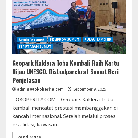
kominfo sumut
PEMPROV SUMUT
PULAU SAMOSIR
SEPUTARAN SUMUT
Geopark Kaldera Toba Kembali Raih Kartu
Hijau UNESCO, Disbudparekraf Sumut Beri
Penjelasan
admin@tokoberita.com
September 9, 2025
TOKOBERITA.COM – Geopark Kaldera Toba
kembali mencatat prestasi membanggakan di
kancah internasional. Setelah melalui proses
revalidasi, kawasan...
Read
Read More