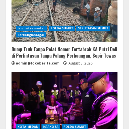
lalu lintas medan
POLDA SUMUT
SEPUTARAN SUMUT
SerdangBedagai
Dump Truk Tanpa Pelat Nomor Tertabrak KA Putri Deli
di Perlintasan Tanpa Palang Perbaungan, Sopir Tewas
admin@tokoberita.com
August 3, 2026
KOTA MEDAN
NARKOBA
POLDA SUMUT