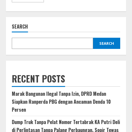
more
about
Akses
Warga
Pulih,
Jembatan
SEARCH
Darurat
TNI
Satukan
Kembali
Dua
SEARCH
Desa
di
Langkat
RECENT POSTS
Marak Bangunan Ilegal Tanpa Izin, DPRD Medan
Siapkan Ranperda PBG dengan Ancaman Denda 10
Persen
Dump Truk Tanpa Pelat Nomor Tertabrak KA Putri Deli
di Perlintasan Tanpa Palang Perbaungan, Sopir Tewas