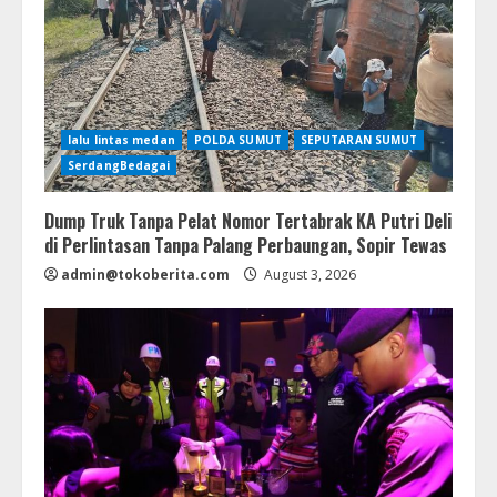
lalu lintas medan
POLDA SUMUT
SEPUTARAN SUMUT
SerdangBedagai
Dump Truk Tanpa Pelat Nomor Tertabrak KA Putri Deli
di Perlintasan Tanpa Palang Perbaungan, Sopir Tewas
admin@tokoberita.com
August 3, 2026