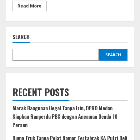
Read
Read More
more
about
BNPB
Percepat
Pembangunan
Hunian,
SEARCH
Pengungsi
Bencana
di
Sumut
Ditargetkan
SEARCH
Pulang
Sebelum
Ramadhan
RECENT POSTS
Marak Bangunan Ilegal Tanpa Izin, DPRD Medan
Siapkan Ranperda PBG dengan Ancaman Denda 10
Persen
Dump Truk Tanpa Pelat Nomor Tertabrak KA Putri Deli