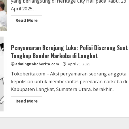
yang berlangsung di Heritage City Hall pada Rabu, 23
April 2025,...
Read
Read More
more
about
Wali
Kota
Medan
Tekankan
Penyamaran Berujung Luka: Polisi Diserang Saat
Pemulihan
Kepercayaan
Tangkap Bandar Narkoba di Langkat
Publik
kepada
admin@tokoberita.com
Seluruh
April 25, 2025
OPD
Tokoberita.com – Aksi penyamaran seorang anggota
kepolisian untuk memberantas peredaran narkoba di
Kabupaten Langkat, Sumatera Utara, berakhir...
Read
Read More
more
about
Penyamaran
Berujung
Luka:
Polisi
Diserang