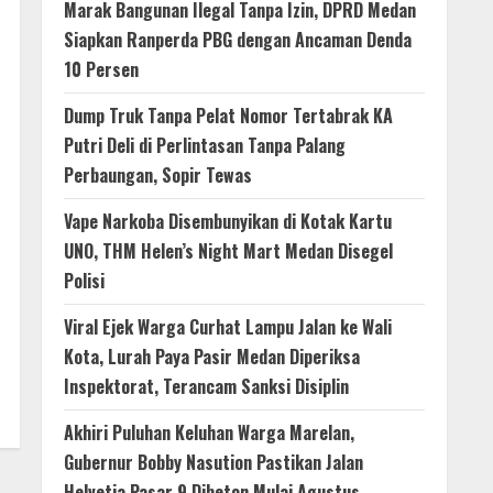
Marak Bangunan Ilegal Tanpa Izin, DPRD Medan
Siapkan Ranperda PBG dengan Ancaman Denda
10 Persen
Dump Truk Tanpa Pelat Nomor Tertabrak KA
Putri Deli di Perlintasan Tanpa Palang
Perbaungan, Sopir Tewas
Vape Narkoba Disembunyikan di Kotak Kartu
UNO, THM Helen’s Night Mart Medan Disegel
Polisi
Viral Ejek Warga Curhat Lampu Jalan ke Wali
Kota, Lurah Paya Pasir Medan Diperiksa
Inspektorat, Terancam Sanksi Disiplin
Akhiri Puluhan Keluhan Warga Marelan,
Gubernur Bobby Nasution Pastikan Jalan
Helvetia Pasar 9 Dibeton Mulai Agustus