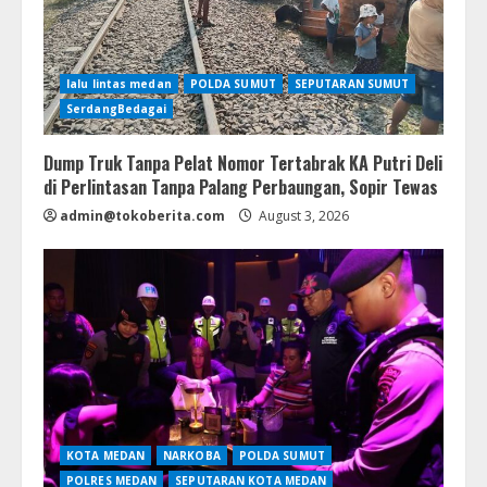
lalu lintas medan
POLDA SUMUT
SEPUTARAN SUMUT
SerdangBedagai
Dump Truk Tanpa Pelat Nomor Tertabrak KA Putri Deli
di Perlintasan Tanpa Palang Perbaungan, Sopir Tewas
admin@tokoberita.com
August 3, 2026
KOTA MEDAN
NARKOBA
POLDA SUMUT
POLRES MEDAN
SEPUTARAN KOTA MEDAN