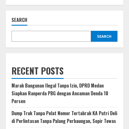
Operasi
Keselamatan
Toba
2026,
SEARCH
Polda
Sumut
Perketat
Pengawasan
Sopir
SEARCH
Angkutan
RECENT POSTS
Marak Bangunan Ilegal Tanpa Izin, DPRD Medan
Siapkan Ranperda PBG dengan Ancaman Denda 10
Persen
Dump Truk Tanpa Pelat Nomor Tertabrak KA Putri Deli
di Perlintasan Tanpa Palang Perbaungan, Sopir Tewas