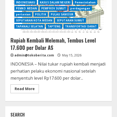
INDONESIAKU
KASUS DALAM NEGERI
Pemerintahan
PEMKO MEDAN
PEMPROV SUMUT
perdagangan
pertanian
POLITIK
PULAU SAMOSIR
SEPUTARAN KOTA MEDAN
SEPUTARAN SUMUT
TAPANALI SELATAN
TAPTENG
TRANSFORTASI DARAT
Rupiah Kembali Melemah, Tembus Level
17.600 per Dolar AS
admin@tokoberita.com
May 15, 2026
INDONESIA – Nilai tukar rupiah kembali menjadi
perhatian pelaku ekonomi nasional setelah
menyentuh level Rp17.600 per dolar...
Read
Read More
more
about
Rupiah
Kembali
Melemah,
Tembus
SEARCH
Level