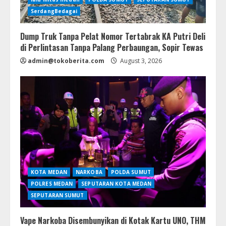
SerdangBedagai
Dump Truk Tanpa Pelat Nomor Tertabrak KA Putri Deli
di Perlintasan Tanpa Palang Perbaungan, Sopir Tewas
admin@tokoberita.com
August 3, 2026
KOTA MEDAN
NARKOBA
POLDA SUMUT
POLRES MEDAN
SEPUTARAN KOTA MEDAN
SEPUTARAN SUMUT
Vape Narkoba Disembunyikan di Kotak Kartu UNO, THM