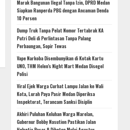
Marak Bangunan Ilegal Tanpa Izin, DPRD Medan
Siapkan Ranperda PBG dengan Ancaman Denda
10 Persen
Dump Truk Tanpa Pelat Nomor Tertabrak KA
Putri Deli di Perlintasan Tanpa Palang
Perbaungan, Sopir Tewas
Vape Narkoba Disembunyikan di Kotak Kartu
UNO, THM Helen’s Night Mart Medan Disegel
Polisi
Viral Ejek Warga Curhat Lampu Jalan ke Wali
Kota, Lurah Paya Pasir Medan Diperiksa
Inspektorat, Terancam Sanksi Disiplin
Akhiri Puluhan Keluhan Warga Marelan,
Gubernur Bobby Nasution Pastikan Jalan
Helvetia Pasar 9 Dibeton Mulai Agustus