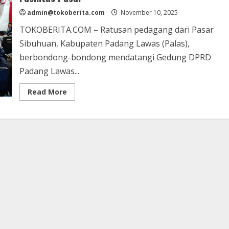
admin@tokoberita.com
November 10, 2025
TOKOBERITA.COM – Ratusan pedagang dari Pasar
Sibuhuan, Kabupaten Padang Lawas (Palas),
berbondong-bondong mendatangi Gedung DPRD
Padang Lawas...
Read
Read More
more
about
Pedagang
Pasar
Sibuhuan
Datangi
DPRD
Padang
Lawas,
Tuntut
Kepastian
Nasib
dan
Perbaikan
Fasilitas
Pasar