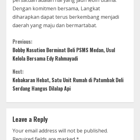
persatuan adalah hal yang jauh lebih utama.
Dengan komitmen bersama, Langkat
diharapkan dapat terus berkembang menjadi
daerah yang maju dan bermartabat.
C
Previous:
Bobby Nasution Berminat Beli PSMS Medan, Usul
o
Kelola Bersama Edy Rahmayadi
n
Next:
t
Kebakaran Hebat, Satu Unit Rumah di Patumbak Deli
Serdang Hangus Dilalap Api
i
n
Leave a Reply
u
Your email address will not be published.
e
Required fields are marked
*