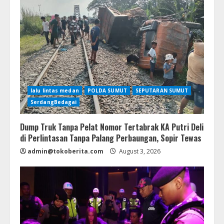
lalu lintas medan
POLDA SUMUT
SEPUTARAN SUMUT
SerdangBedagai
Dump Truk Tanpa Pelat Nomor Tertabrak KA Putri Deli
di Perlintasan Tanpa Palang Perbaungan, Sopir Tewas
admin@tokoberita.com
August 3, 2026