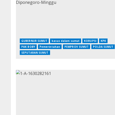
GUBERNUR SUMUT
kasus dalam sumut
KORUPSI
KPK
PAK BOBY
Pemerintahan
PEMPROV SUMUT
POLDA SUMUT
SEPUTARAN SUMUT