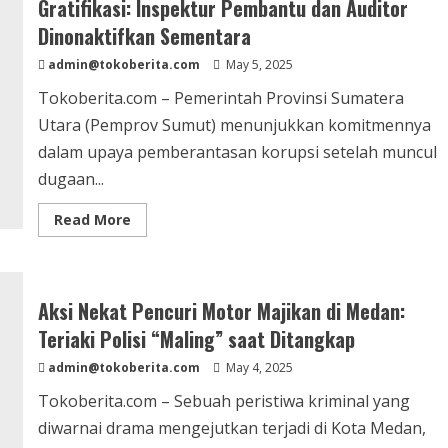
Triliun
Gratifikasi: Inspektur Pembantu dan Auditor
per
Tahun
Dinonaktifkan Sementara
Usai
Bertemu
admin@tokoberita.com
May 5, 2025
CEO
Danantara
Tokoberita.com – Pemerintah Provinsi Sumatera
Utara (Pemprov Sumut) menunjukkan komitmennya
dalam upaya pemberantasan korupsi setelah muncul
dugaan...
Read
Read More
more
about
Pemprov
Sumut
Tindak
Tegas
Aksi Nekat Pencuri Motor Majikan di Medan:
Dugaan
Gratifikasi:
Teriaki Polisi “Maling” saat Ditangkap
Inspektur
Pembantu
admin@tokoberita.com
May 4, 2025
dan
Auditor
Tokoberita.com – Sebuah peristiwa kriminal yang
Dinonaktifkan
Sementara
diwarnai drama mengejutkan terjadi di Kota Medan,