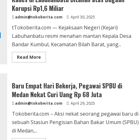
Gagal,
Suami
Korupsi Rp1,6 Miliar
Lakukan
KDRT
admin@tokoberita.com
April 30, 2025
terhadap
Istri
tTokoberita.com — Kejaksaan Negeri (Kejari)
Labuhanbatu resmi menahan mantan Kepala Desa
Bandar Kumbul, Kecamatan Bilah Barat, yang...
Read
Read More
more
about
Bobroknya
Pengelolaan
Dana
Desa:
Baru Empat Hari Bekerja, Pegawai SPBU di
Mantan
Kades
Medan Nekat Curi Uang Rp 68 Juta
di
Labuhanbatu
admin@tokoberita.com
April 29, 2025
Ditahan
atas
Tokoberita.com – Aksi nekat seorang pegawai baru di
Dugaan
Korupsi
sebuah Stasiun Pengisian Bahan Bakar Umum (SPBU)
Rp1,6
Miliar
di Medan,...