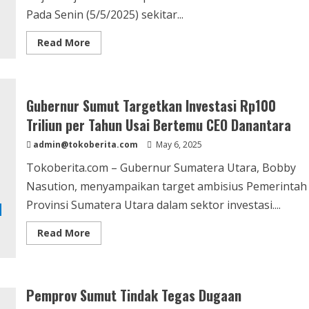
Pada Senin (5/5/2025) sekitar...
Read
Read More
more
about
Insiden
Berulang:
Kereta
Api
Gubernur Sumut Targetkan Investasi Rp100
Bandara
Medan-
Triliun per Tahun Usai Bertemu CEO Danantara
Kualanamu
Kembali
admin@tokoberita.com
May 6, 2025
Jadi
Sasaran
Tokoberita.com – Gubernur Sumatera Utara, Bobby
Pelemparan
Batu
Nasution, menyampaikan target ambisius Pemerintah
Provinsi Sumatera Utara dalam sektor investasi....
Read
Read More
more
about
Gubernur
Sumut
Targetkan
Investasi
Pemprov Sumut Tindak Tegas Dugaan
Rp100