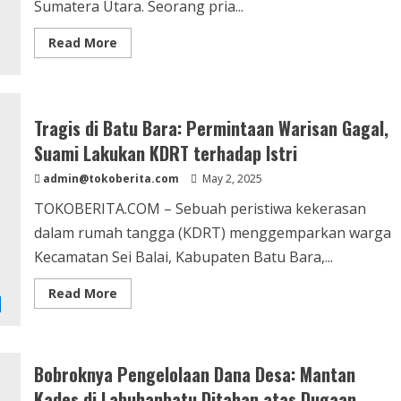
Sumatera Utara. Seorang pria...
Read
Read More
more
about
Aksi
Nekat
Pencuri
Motor
Tragis di Batu Bara: Permintaan Warisan Gagal,
Majikan
di
Suami Lakukan KDRT terhadap Istri
Medan:
Teriaki
admin@tokoberita.com
Polisi
May 2, 2025
“Maling”
saat
TOKOBERITA.COM – Sebuah peristiwa kekerasan
Ditangkap
dalam rumah tangga (KDRT) menggemparkan warga
Kecamatan Sei Balai, Kabupaten Batu Bara,...
Read
Read More
more
about
Tragis
di
Batu
Bara:
Bobroknya Pengelolaan Dana Desa: Mantan
Permintaan
Warisan
Kades di Labuhanbatu Ditahan atas Dugaan