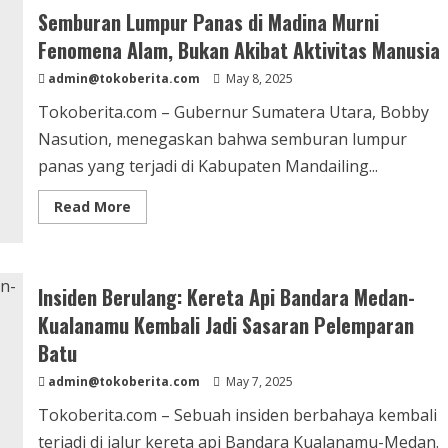
Hercules
Semburan Lumpur Panas di Madina Murni
Ganti
Jubir
Fenomena Alam, Bukan Akibat Aktivitas Manusia
Demi
Reputasi
admin@tokoberita.com
Organisasi
May 8, 2025
GRIB
Tokoberita.com – Gubernur Sumatera Utara, Bobby
Nasution, menegaskan bahwa semburan lumpur
panas yang terjadi di Kabupaten Mandailing...
Read
Read More
more
about
Semburan
Lumpur
Panas
di
Insiden Berulang: Kereta Api Bandara Medan-
Madina
Murni
Kualanamu Kembali Jadi Sasaran Pelemparan
Fenomena
Alam,
Batu
Bukan
Akibat
admin@tokoberita.com
May 7, 2025
Aktivitas
Manusia
Tokoberita.com – Sebuah insiden berbahaya kembali
terjadi di jalur kereta api Bandara Kualanamu-Medan.