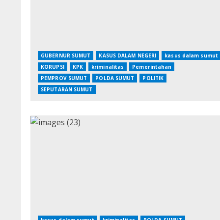
GUBERNUR SUMUT
KASUS DALAM NEGERI
kasus dalam sumut
KORUPSI
KPK
kriminalitas
Pemerintahan
PEMPROV SUMUT
POLDA SUMUT
POLITIK
SEPUTARAN SUMUT