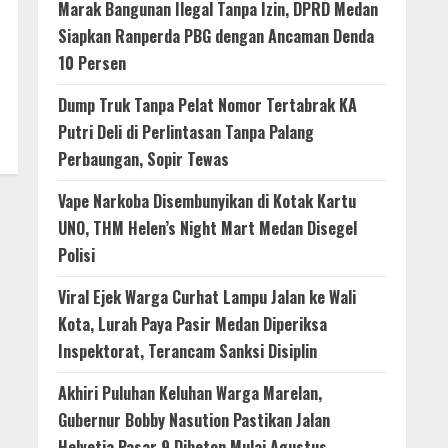
Marak Bangunan Ilegal Tanpa Izin, DPRD Medan
Siapkan Ranperda PBG dengan Ancaman Denda
10 Persen
Dump Truk Tanpa Pelat Nomor Tertabrak KA
Putri Deli di Perlintasan Tanpa Palang
Perbaungan, Sopir Tewas
Vape Narkoba Disembunyikan di Kotak Kartu
UNO, THM Helen’s Night Mart Medan Disegel
Polisi
Viral Ejek Warga Curhat Lampu Jalan ke Wali
Kota, Lurah Paya Pasir Medan Diperiksa
Inspektorat, Terancam Sanksi Disiplin
Akhiri Puluhan Keluhan Warga Marelan,
Gubernur Bobby Nasution Pastikan Jalan
Helvetia Pasar 9 Dibeton Mulai Agustus