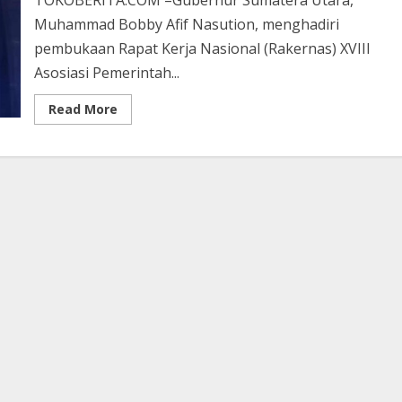
TOKOBERITA.COM –Gubernur Sumatera Utara,
Muhammad Bobby Afif Nasution, menghadiri
pembukaan Rapat Kerja Nasional (Rakernas) XVIII
Asosiasi Pemerintah...
Read
Read More
more
about
Bobby
Nasution
Apresiasi
Sukses
Rakernas
APEKSI
XVIII
di
Medan,
Dorong
Kolaborasi
Antarkota
Semakin
Kuat