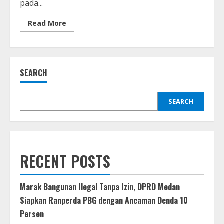
pada...
Read
Read More
more
about
Menlu
Sugiono
Jajaki
Babak
SEARCH
Baru
Hubungan
Indonesia–
Korea
Utara
SEARCH
Setelah
12
Tahun
Vakum
Diplomatik
RECENT POSTS
Marak Bangunan Ilegal Tanpa Izin, DPRD Medan
Siapkan Ranperda PBG dengan Ancaman Denda 10
Persen