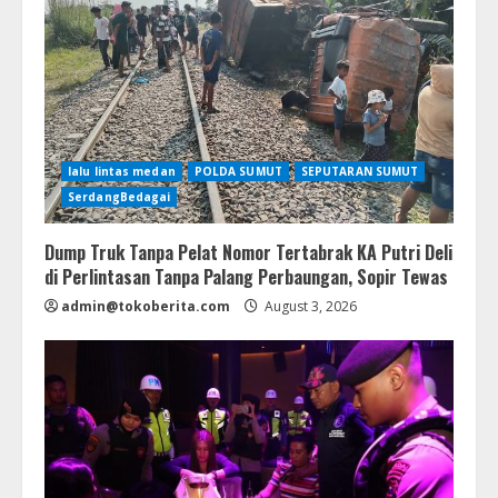
lalu lintas medan
POLDA SUMUT
SEPUTARAN SUMUT
SerdangBedagai
Dump Truk Tanpa Pelat Nomor Tertabrak KA Putri Deli
di Perlintasan Tanpa Palang Perbaungan, Sopir Tewas
admin@tokoberita.com
August 3, 2026