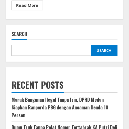
Read
Read More
more
about
Wali
Kota
Medan
Dorong
SEARCH
Sepatu
Lokal
Tembus
Pasar
Nasional,
SEARCH
Kunjungi
Pengrajin
di
PIK
Menteng
RECENT POSTS
Marak Bangunan Ilegal Tanpa Izin, DPRD Medan
Siapkan Ranperda PBG dengan Ancaman Denda 10
Persen
Dump Truk Tanpa Pelat Nomor Tertabrak KA Putri Deli