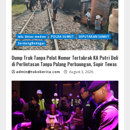
lalu lintas medan
POLDA SUMUT
SEPUTARAN SUMUT
SerdangBedagai
Dump Truk Tanpa Pelat Nomor Tertabrak KA Putri Deli
di Perlintasan Tanpa Palang Perbaungan, Sopir Tewas
admin@tokoberita.com
August 3, 2026