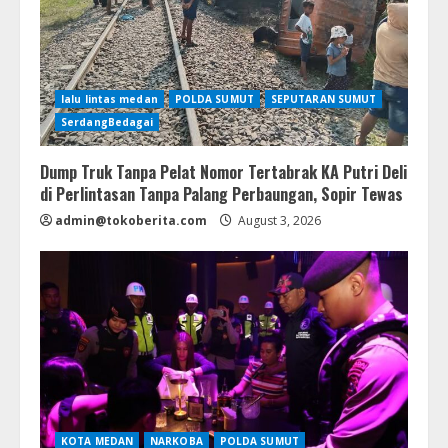
lalu lintas medan
POLDA SUMUT
SEPUTARAN SUMUT
SerdangBedagai
Dump Truk Tanpa Pelat Nomor Tertabrak KA Putri Deli
di Perlintasan Tanpa Palang Perbaungan, Sopir Tewas
admin@tokoberita.com
August 3, 2026
KOTA MEDAN
NARKOBA
POLDA SUMUT