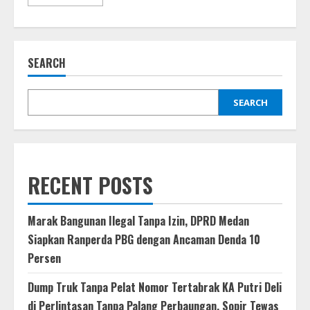
more
about
Wali
Kota
Medan
Telusuri
SEARCH
Setoran
Bulanan
Pedagang
Angkringan,
Siapkan
SEARCH
Langkah
Transparansi
dan
Perlindungan
RECENT POSTS
Marak Bangunan Ilegal Tanpa Izin, DPRD Medan
Siapkan Ranperda PBG dengan Ancaman Denda 10
Persen
Dump Truk Tanpa Pelat Nomor Tertabrak KA Putri Deli
di Perlintasan Tanpa Palang Perbaungan, Sopir Tewas