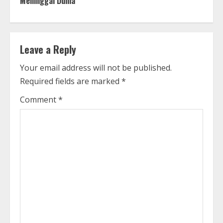
Meninggal Dunia
i
n
Leave a Reply
u
Your email address will not be published.
e
Required fields are marked
*
R
Comment
*
e
a
d
i
n
g