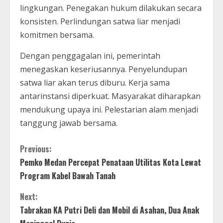
lingkungan. Penegakan hukum dilakukan secara
konsisten. Perlindungan satwa liar menjadi
komitmen bersama.
Dengan penggagalan ini, pemerintah
menegaskan keseriusannya. Penyelundupan
satwa liar akan terus diburu. Kerja sama
antarinstansi diperkuat. Masyarakat diharapkan
mendukung upaya ini. Pelestarian alam menjadi
tanggung jawab bersama.
C
Previous:
Pemko Medan Percepat Penataan Utilitas Kota Lewat
o
Program Kabel Bawah Tanah
n
Next:
t
Tabrakan KA Putri Deli dan Mobil di Asahan, Dua Anak