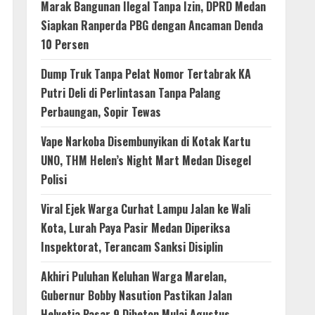
Marak Bangunan Ilegal Tanpa Izin, DPRD Medan
Siapkan Ranperda PBG dengan Ancaman Denda
10 Persen
Dump Truk Tanpa Pelat Nomor Tertabrak KA
Putri Deli di Perlintasan Tanpa Palang
Perbaungan, Sopir Tewas
Vape Narkoba Disembunyikan di Kotak Kartu
UNO, THM Helen’s Night Mart Medan Disegel
Polisi
Viral Ejek Warga Curhat Lampu Jalan ke Wali
Kota, Lurah Paya Pasir Medan Diperiksa
Inspektorat, Terancam Sanksi Disiplin
Akhiri Puluhan Keluhan Warga Marelan,
Gubernur Bobby Nasution Pastikan Jalan
Helvetia Pasar 9 Dibeton Mulai Agustus