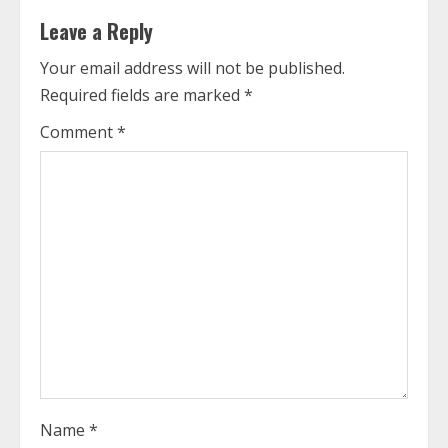
Leave a Reply
u
Your email address will not be published.
e
Required fields are marked
*
R
Comment
*
e
a
d
i
n
g
Name
*