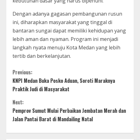
kebutuhan dasar yang harus dipenuhi.
Dengan adanya gagasan pembangunan rusun
ini, diharapkan masyarakat yang tinggal di
bantaran sungai dapat memiliki kehidupan yang
lebih aman dan nyaman. Program ini menjadi
langkah nyata menuju Kota Medan yang lebih
tertib dan berkelanjutan.
C
Previous:
KNPI Medan Buka Posko Aduan, Soroti Maraknya
o
Praktik Judi di Masyarakat
n
Next:
t
Pemprov Sumut Mulai Perbaikan Jembatan Merah dan
Jalan Pantai Barat di Mandailing Natal
i
n