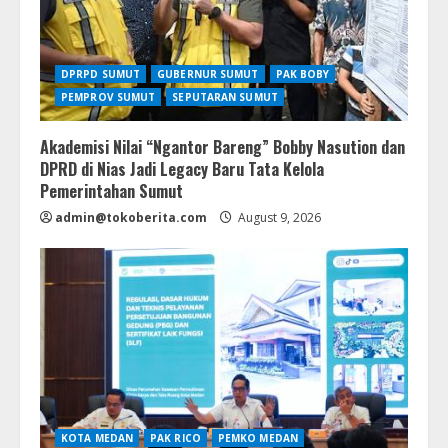
DPRPD SUMUT
GUBERNUR SUMUT
PAK BOBY
PEMPROV SUMUT
SEPUTARAN SUMUT
Akademisi Nilai “Ngantor Bareng” Bobby Nasution dan
DPRD di Nias Jadi Legacy Baru Tata Kelola
Pemerintahan Sumut
admin@tokoberita.com
August 9, 2026
KOTA MEDAN
PAK RICO
PEMKO MEDAN