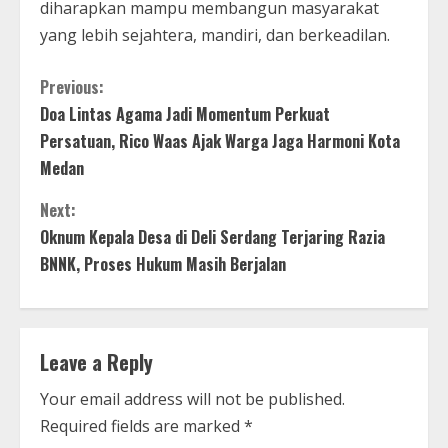
diharapkan mampu membangun masyarakat
yang lebih sejahtera, mandiri, dan berkeadilan.
C
Previous:
Doa Lintas Agama Jadi Momentum Perkuat
o
Persatuan, Rico Waas Ajak Warga Jaga Harmoni Kota
n
Medan
t
Next:
Oknum Kepala Desa di Deli Serdang Terjaring Razia
i
BNNK, Proses Hukum Masih Berjalan
n
u
Leave a Reply
e
Your email address will not be published.
R
Required fields are marked
*