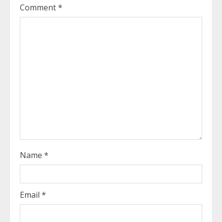
e
Comment
*
a
d
i
n
g
Name
*
Email
*