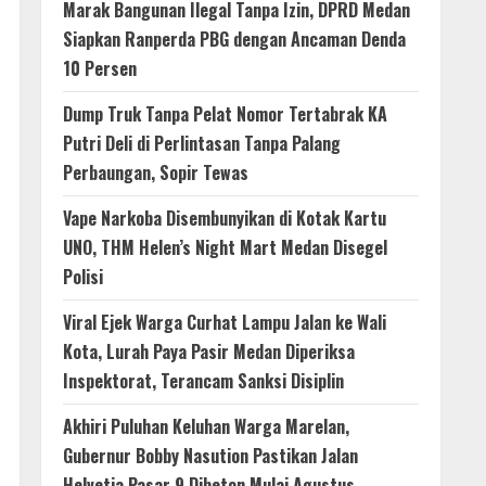
Marak Bangunan Ilegal Tanpa Izin, DPRD Medan
Siapkan Ranperda PBG dengan Ancaman Denda
10 Persen
Dump Truk Tanpa Pelat Nomor Tertabrak KA
Putri Deli di Perlintasan Tanpa Palang
Perbaungan, Sopir Tewas
Vape Narkoba Disembunyikan di Kotak Kartu
UNO, THM Helen’s Night Mart Medan Disegel
Polisi
Viral Ejek Warga Curhat Lampu Jalan ke Wali
Kota, Lurah Paya Pasir Medan Diperiksa
Inspektorat, Terancam Sanksi Disiplin
Akhiri Puluhan Keluhan Warga Marelan,
Gubernur Bobby Nasution Pastikan Jalan
Helvetia Pasar 9 Dibeton Mulai Agustus