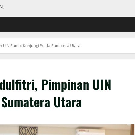
N.
inan UIN Sumut Kunjungi Polda Sumatera Utara
dulfitri, Pimpinan UIN
 Sumatera Utara